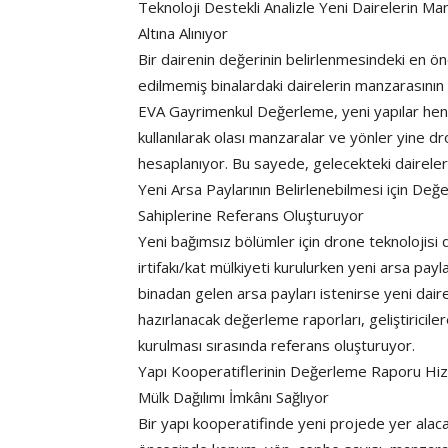
Teknoloji Destekli Analizle Yeni Dairelerin M
Altına Alınıyor
Bir dairenin değerinin belirlenmesindeki en ö
edilmemiş binalardaki dairelerin manzarasının 
EVA Gayrimenkul Değerleme, yeni yapılar henüz
kullanılarak olası manzaralar ve yönler yine dro
hesaplanıyor. Bu sayede, gelecekteki daireleri
Yeni Arsa Paylarının Belirlenebilmesi için Değ
Sahiplerine Referans Oluşturuyor
Yeni bağımsız bölümler için drone teknolojisi 
irtifakı/kat mülkiyeti kurulurken yeni arsa payla
binadan gelen arsa payları istenirse yeni daire
hazırlanacak değerleme raporları, geliştiriciler
kurulması sırasında referans oluşturuyor.
Yapı Kooperatiflerinin Değerleme Raporu Hizme
Mülk Dağılımı İmkânı Sağlıyor
Bir yapı kooperatifinde yeni projede yer alaca