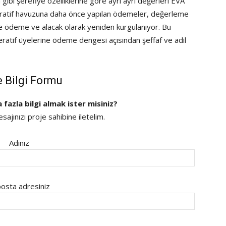
ibi şerefiye özelliklerine göre ayrı ayrı değerleri EVA
peratif havuzuna daha önce yapılan ödemeler, değerleme
re ödeme ve alacak olarak yeniden kurgulanıyor. Bu
ratif üyelerine ödeme dengesi açısından şeffaf ve adil
e Bilgi Formu
a fazla bilgi almak ister misiniz?
ajınızı proje sahibine iletelim.
Adınız
osta adresiniz