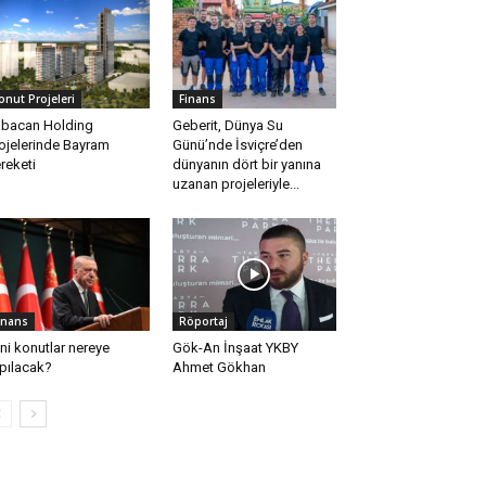
onut Projeleri
Finans
bacan Holding
Geberit, Dünya Su
ojelerinde Bayram
Günü’nde İsviçre’den
reketi
dünyanın dört bir yanına
uzanan projeleriyle...
inans
Röportaj
ni konutlar nereye
Gök-An İnşaat YKBY
pılacak?
Ahmet Gökhan