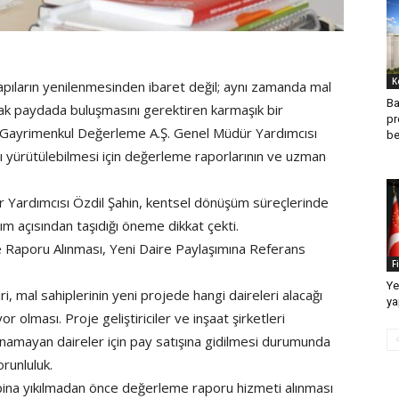
K
yapıların yenilenmesinden ibaret değil; aynı zamanda mal
Ba
 ortak paydada buluşmasını gerektiren karmaşık bir
pr
A Gayrimenkul Değerleme A.Ş. Genel Müdür Yardımcısı
be
zlı yürütülebilmesi için değerleme raporlarının ve uzman
Yardımcısı Özdil Şahin, kentsel dönüşüm süreçlerinde
m açısından taşıdığı öneme dikkat çekti.
Raporu Alınması, Yeni Daire Paylaşımına Referans
F
Ye
 mal sahiplerinin yeni projede hangi daireleri alacağı
ya
olması. Proje geliştiriciler ve inşaat şirketleri
namayan daireler için pay satışına gidilmesi durumunda
runluluk.
e bina yıkılmadan önce değerleme raporu hizmeti alınması