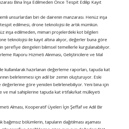
anzarası Bina İnşa Edilmeden Önce Tespit Edilip Kayıt
nemli unsurlardan biri de dairenin manzarası. Henüz inşa
tespit edilmesi, drone teknolojisi ile artık mümkün.
 inşa edilmeden, mimari projelerdeki kot bilgileri
ne teknolojisi ile kayıt altına alıyor, değerler buna göre
n şerefiye dengeleri bilimsel temellerle kurgulanabiliyor.
erleme Raporu Hizmeti Alınması, Geliştiricilere ve Mal
de kullanılarak hazırlanan değerleme raporları, tapuda kat
rının belirlenmesi için adil bir zemin oluşturuyor. Eski
 değerlerine göre yeniden belirlenebiliyor. Yeni bina için
e ve mal sahiplerine tapuda kat irtifakı/kat mülkiyeti
ti Alması, Kooperatif Üyeleri İçin Şeffaf ve Adil Bir
k bağımsız bölümlerin, tapuların dağıtılması aşaması