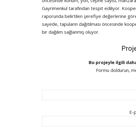
öncesinde konum, yön, cephe sayısı, manzara g
Gayrimenkul tarafından tespit ediliyor. Koo
raporunda belirtilen şerefiye değerlerine gö
sayede, tapuların dağıtılması öncesinde koope
bir dağılım sağlanmış oluyor.
Proj
Bu projeyle ilgili dah
Formu doldurun, mes
E-p