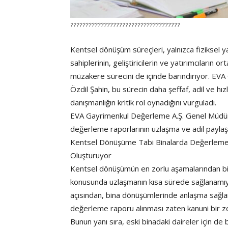
????????????????????????????????????
Kentsel dönüşüm süreçleri, yalnızca fiziksel 
sahiplerinin, geliştiricilerin ve yatırımcıların
müzakere sürecini de içinde barındırıyor. EV
Özdil Şahin, bu sürecin daha şeffaf, adil ve hı
danışmanlığın kritik rol oynadığını vurguladı.
EVA Gayrimenkul Değerleme A.Ş. Genel Müdür 
değerleme raporlarının uzlaşma ve adil paylaşı
Kentsel Dönüşüme Tabi Binalarda Değerleme 
Oluşturuyor
Kentsel dönüşümün en zorlu aşamalarından biri,
konusunda uzlaşmanın kısa sürede sağlanamıyor 
açısından, bina dönüşümlerinde anlaşma sağla
değerleme raporu alınması zaten kanuni bir zo
Bunun yanı sıra, eski binadaki daireler için d