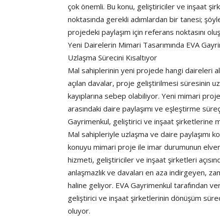
çok önemli. Bu konu, geliştiriciler ve inşaat şi
noktasında gerekli adımlardan bir tanesi; şöyle
projedeki paylaşım için referans noktasını olu
Yeni Dairelerin Mimari Tasarımında EVA Gayr
Uzlaşma Sürecini Kısaltıyor
Mal sahiplerinin yeni projede hangi daireler
açılan davalar, proje geliştirilmesi süresinin 
kayıplarına sebep olabiliyor. Yeni mimari projen
arasındaki daire paylaşımı ve eşleştirme süreç
Gayrimenkul, geliştirici ve inşaat şirketlerin
Mal sahipleriyle uzlaşma ve daire paylaşımı 
konuyu mimari proje ile imar durumunun elve
hizmeti, geliştiriciler ve inşaat şirketleri açıs
anlaşmazlık ve davaları en aza indirgeyen, za
haline geliyor. EVA Gayrimenkul tarafından ve
geliştirici ve inşaat şirketlerinin dönüşüm sü
oluyor.