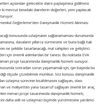
rketleri açısından gelecekte daire paylaşımına gidilmesi
 ki mevcut binadaki dairelerin değerleri, yeni yapılacak
şturuyor.
imenkul Değerleme’den Danışmanlık Hizmeti Alınması
i alacağı konusunda uzlaşmanın sağlanamaması durumunda
uzamasına, davaların yıllarca sürmesine ve buna bağlı hak
in ne şekilde tasarlanacağı, mal sahipleri ve geliştirici
leri için önemli adımlardan bir tanesi. Bu noktada EVA
e mimari proje tasarımında danışmanlık hizmeti sunuyor.
konusunda sonradan sorun yaşamamak için, işin başında bu
rdiği ölçüde çözebilmek mümkün. Söz konusu danışmanlık
ından uzlaşma sürecinin kısaltılmasını sağlayan, olası
man ve maliyetten yana tasarruf sağlayan önemli bir araç
rilen mimari proje tasarımında danışmanlık hizmeti,
recini daha adil ve uzlaşmacı biçimde yürütmesine yardımcı