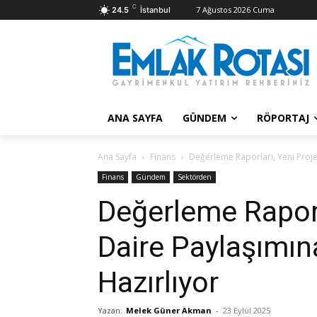
C
7 Ağustos 2026 Cuma
24.5
İstanbul
ANA SAYFA
GÜNDEM
RÖPORTAJ
Ana Sayfa
Finans
Değerleme Raporları, Yeni Proje
Finans
Gündem
Sektörden
Değerleme Raporl
Daire Paylaşımın
Hazırlıyor
Yazan:
Melek Güner Akman
-
23 Eylül 2025