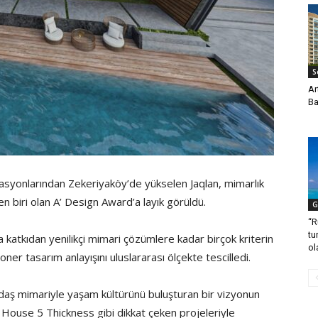
S
Ar
Ba
okasyonlarından Zekeriyaköy’de yükselen Jaqlan, mimarlık
n biri olan A’ Design Award’a layık görüldü.
G
“R
tu
a katkıdan yenilikçi mimari çözümlere kadar birçok kriterin
ol
yoner tasarım anlayışını uluslararası ölçekte tescilledi.
ğdaş mimariyle yaşam kültürünü buluşturan bir vizyonun
 7 House 5 Thickness gibi dikkat çeken projeleriyle