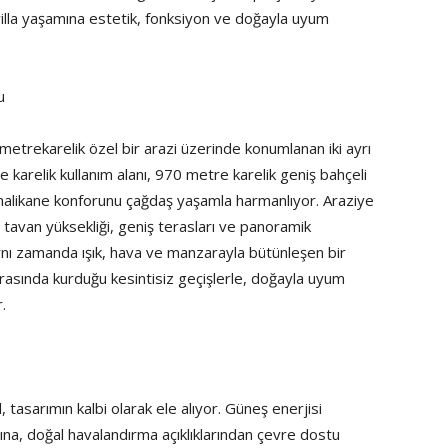
 villa yaşamına estetik, fonksiyon ve doğayla uyum
u
metrekarelik özel bir arazi üzerinde konumlanan iki ayrı
karelik kullanım alanı, 970 metre karelik geniş bahçeli
amalikane konforunu çağdaş yaşamla harmanlıyor. Araziye
n tavan yüksekliği, geniş terasları ve panoramik
; aynı zamanda ışık, hava ve manzarayla bütünleşen bir
rasında kurduğu kesintisiz geçişlerle, doğayla uyum
.
l, tasarımın kalbi olarak ele alıyor. Güneş enerjisi
na, doğal havalandırma açıklıklarından çevre dostu