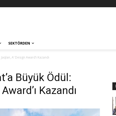
SEKTÖRDEN
 Jaqlan, A’ Design Award’ı Kazandı
at’a Büyük Ödül:
n Award’ı Kazandı