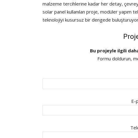
malzeme tercihlerine kadar her detay, çevreyle
solar panel kullanılan proje, modüler yapım tek
teknolojiyi kusursuz bir dengede buluşturuyor
Proj
Bu projeyle ilgili dah
Formu doldurun, mes
E-p
Tel