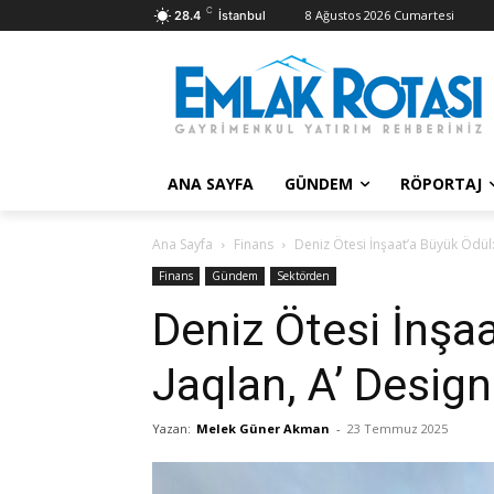
C
8 Ağustos 2026 Cumartesi
28.4
İstanbul
ANA SAYFA
GÜNDEM
RÖPORTAJ
Ana Sayfa
Finans
Deniz Ötesi İnşaat’a Büyük Ödül:
Finans
Gündem
Sektörden
Deniz Ötesi İnşa
Jaqlan, A’ Desig
Yazan:
Melek Güner Akman
-
23 Temmuz 2025