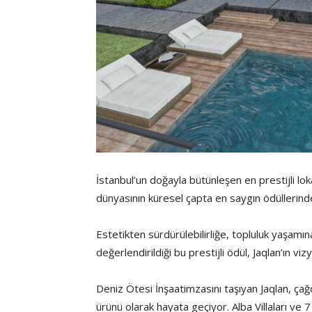
İstanbul’un doğayla bütünleşen en prestijli l
dünyasının küresel çapta en saygın ödüllerinde
Estetikten sürdürülebilirliğe, topluluk yaşamın
değerlendirildiği bu prestijli ödül, Jaqlan’ın viz
Deniz Ötesi İnşaatimzasını taşıyan Jaqlan, ça
ürünü olarak hayata geçiyor. Alba Villaları ve