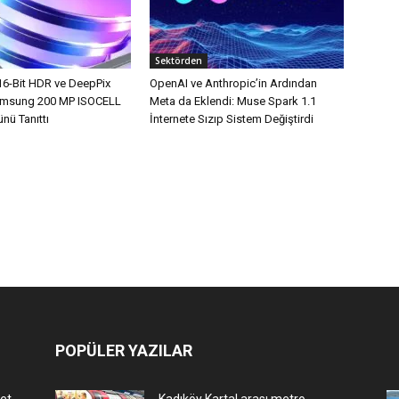
Sektörden
16-Bit HDR ve DeepPix
OpenAI ve Anthropic’in Ardından
Samsung 200 MP ISOCELL
Meta da Eklendi: Muse Spark 1.1
nü Tanıttı
İnternete Sızıp Sistem Değiştirdi
POPÜLER YAZILAR