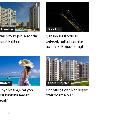
ektörden
Gündem
taş Group projelerinde
Çanakkale Köprüsü
umit kalitesi
gelecek hafta hizmete
açılacak! Boğaz ışıl ışıl…
ündem
Konut Projeleri
usya krizi 4,5 milyon
Ondörtüç Pendik’te kişiye
rist kaybına neden
özel ödeme planı
acak”