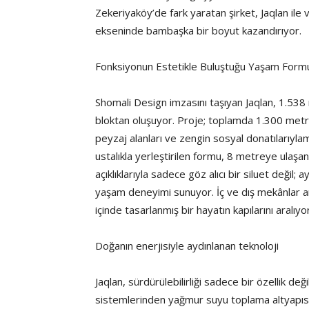
Zekeriyaköy’de fark yaratan şirket, Jaqlan ile
ekseninde bambaşka bir boyut kazandırıyor.
Fonksiyonun Estetikle Buluştuğu Yaşam Form
Shomali Design imzasını taşıyan Jaqlan, 1.538 
bloktan oluşuyor. Proje; toplamda 1.300 metre 
peyzaj alanları ve zengin sosyal donatılarıyl
ustalıkla yerleştirilen formu, 8 metreye ulaşa
açıklıklarıyla sadece göz alıcı bir siluet değil
yaşam deneyimi sunuyor. İç ve dış mekânlar a
içinde tasarlanmış bir hayatın kapılarını aralıyor
Doğanın enerjisiyle aydınlanan teknoloji
Jaqlan, sürdürülebilirliği sadece bir özellik deği
sistemlerinden yağmur suyu toplama altyapısı