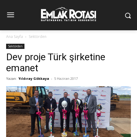
Ana Sayfa
Sektörden
Sektörden
Dev proje Türk şirketine
emanet
Yazan:
Yıldıray Gökkaya
-
5 Haziran 2017