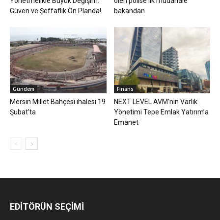
Yönetmelikle Büyük Değişim:
ölen polise ilk müdahale
Güven ve Şeffaflık Ön Planda!
bakandan
Gündem
Finans
Mersin Millet Bahçesi ihalesi 19
NEXT LEVEL AVM’nin Varlık
Şubat’ta
Yönetimi Tepe Emlak Yatırım’a
Emanet
EDİTÖRÜN SEÇİMİ