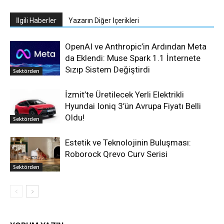
İlgili Haberler
Yazarın Diğer İçerikleri
OpenAI ve Anthropic’in Ardından Meta
da Eklendi: Muse Spark 1.1 İnternete
Sızıp Sistem Değiştirdi
Sektörden
İzmit’te Üretilecek Yerli Elektrikli
Hyundai Ioniq 3’ün Avrupa Fiyatı Belli
Oldu!
Sektörden
Estetik ve Teknolojinin Buluşması:
Roborock Qrevo Curv Serisi
Sektörden