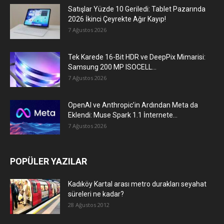
Satışlar Yüzde 10 Geriledi: Tablet Pazarında
2026 İkinci Çeyrekte Ağır Kayıp!
7 Ağustos 2026
Tek Karede 16-Bit HDR ve DeepPix Mimarisi:
Samsung 200 MP ISOCELL...
7 Ağustos 2026
OpenAI ve Anthropic’in Ardından Meta da
Eklendi: Muse Spark 1.1 İnternete...
7 Ağustos 2026
POPÜLER YAZILAR
Kadıköy Kartal arası metro durakları seyahat
süreleri ne kadar?
28 Ağustos 2012