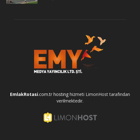
EmlakRotasi
.com.tr
hosting
hizmeti LimonHost tarafından
verilmektedir.