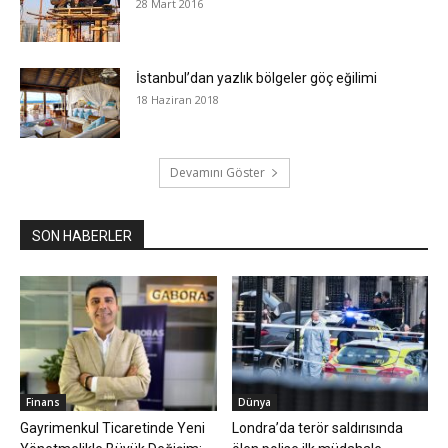
28 Mart 2016
İstanbul’dan yazlık bölgeler göç eğilimi
18 Haziran 2018
Devamını Göster
SON HABERLER
Finans
Dünya
Gayrimenkul Ticaretinde Yeni
Londra’da terör saldırısında