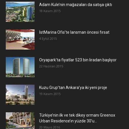
Adam Kule’nin mağazaları da satışa çıktı
18 Kasım 2015
İstMarina Ofis’te lansman öncesi fırsat
4 Eylül 2015
Oryapark’ta fiyatlar 523 bin liradan başlıyor
22 Haziran 2015
​Kuzu Grup’tan Ankara’ya iki yeni proje
19 Kasım 2015
Türkiye’nin ilk ve tek dikey ormanı Greenox
Urban Residence’ın yüzde 30’u...
20 Mayıs 2016