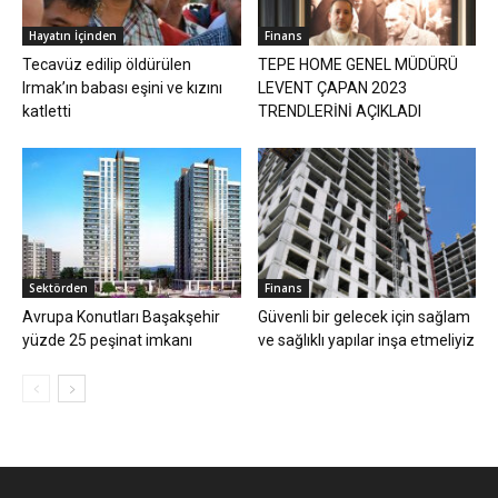
Hayatın İçinden
Finans
Tecavüz edilip öldürülen
TEPE HOME GENEL MÜDÜRÜ
Irmak’ın babası eşini ve kızını
LEVENT ÇAPAN 2023
katletti
TRENDLERİNİ AÇIKLADI
Sektörden
Finans
Avrupa Konutları Başakşehir
Güvenli bir gelecek için sağlam
yüzde 25 peşinat imkanı
ve sağlıklı yapılar inşa etmeliyiz