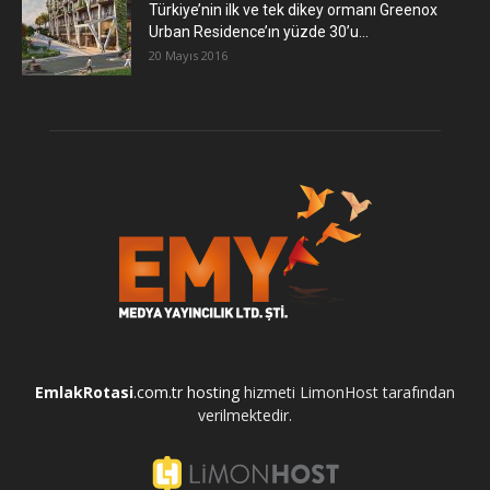
Türkiye’nin ilk ve tek dikey ormanı Greenox
Urban Residence’ın yüzde 30’u...
20 Mayıs 2016
EmlakRotasi
.com.tr
hosting
hizmeti LimonHost tarafından
verilmektedir.