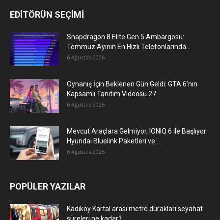
EDİTÖRÜN SEÇİMİ
Snapdragon 8 Elite Gen 5 Ambargosu:
Temmuz Ayının En Hızlı Telefonlarında...
6 Ağustos 2026
Oynanış İçin Beklenen Gün Geldi: GTA 6’nın
Kapsamlı Tanıtım Videosu 27...
6 Ağustos 2026
Mevcut Araçlara Gelmiyor, IONIQ 6 ile Başlıyor:
Hyundai Bluelink Paketleri ve...
6 Ağustos 2026
POPÜLER YAZILAR
Kadıköy Kartal arası metro durakları seyahat
süreleri ne kadar?