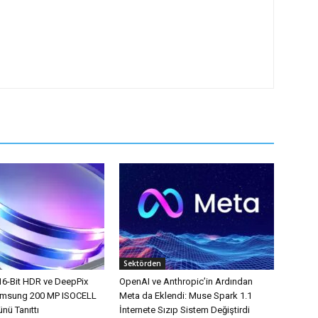
Sektörden
16-Bit HDR ve DeepPix
OpenAI ve Anthropic’in Ardından
Samsung 200 MP ISOCELL
Meta da Eklendi: Muse Spark 1.1
nü Tanıttı
İnternete Sızıp Sistem Değiştirdi