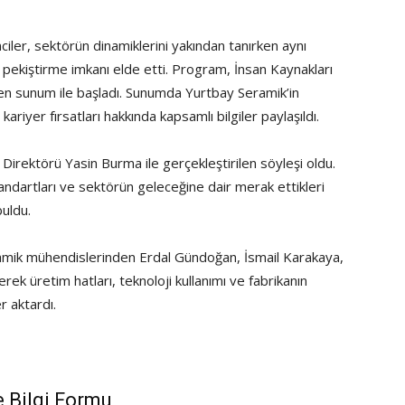
iler, sektörün dinamiklerini yakından tanırken aynı
a pekiştirme imkanı elde etti. Program, İnsan Kaynakları
len sunum ile başladı. Sunumda Yurtbay Seramik’in
kariyer fırsatları hakkında kapsamlı bilgiler paylaşıldı.
 Direktörü Yasin Burma ile gerçekleştirilen söyleşi oldu.
tandartları ve sektörün geleceğine dair merak ettikleri
uldu.
amik mühendislerinden Erdal Gündoğan, İsmail Karakaya,
k üretim hatları, teknoloji kullanımı ve fabrikanın
r aktardı.
e Bilgi Formu