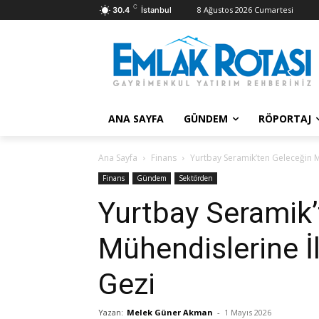
C
8 Ağustos 2026 Cumartesi
30.4
İstanbul
ANA SAYFA
GÜNDEM
RÖPORTAJ
Ana Sayfa
Finans
Yurtbay Seramik’ten Geleceğin 
Finans
Gündem
Sektörden
Yurtbay Seramik’
Mühendislerine İ
Gezi
Yazan:
Melek Güner Akman
-
1 Mayıs 2026