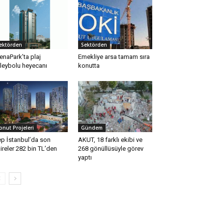
ektörden
Sektörden
enaPark’ta plaj
Emekliye arsa tamam sıra
leybolu heyecanı
konutta
onut Projeleri
Gündem
p İstanbul’da son
AKUT, 18 farklı ekibi ve
ireler 282 bin TL’den
268 gönüllüsüyle görev
yaptı