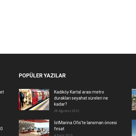
POPÜLER YAZILAR
let
Kadıköy Kartal arası metro
e
durakları seyahat süreleri ne
kadar?
28 Ağustos 2012
İstMarina Ofis’te lansman öncesi
00
fırsat
4 Eylül 2015