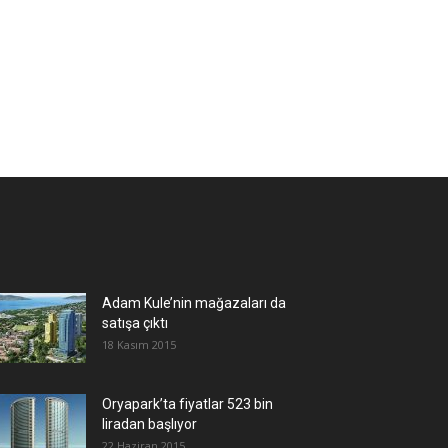
Adam Kule’nin mağazaları da
satışa çıktı
18 Kasım 2015
Oryapark’ta fiyatlar 523 bin
liradan başlıyor
22 Haziran 2015