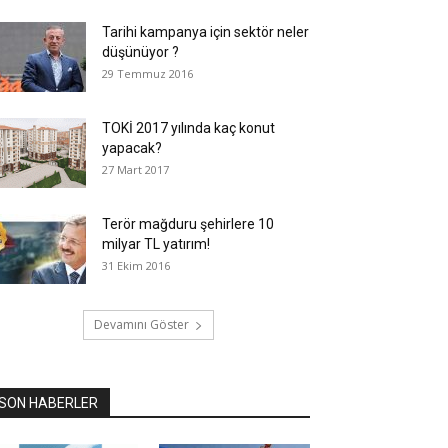
Tarihi kampanya için sektör neler
düşünüyor ?
29 Temmuz 2016
TOKİ 2017 yılında kaç konut
yapacak?
27 Mart 2017
Terör mağduru şehirlere 10
milyar TL yatırım!
31 Ekim 2016
Devamını Göster
SON HABERLER