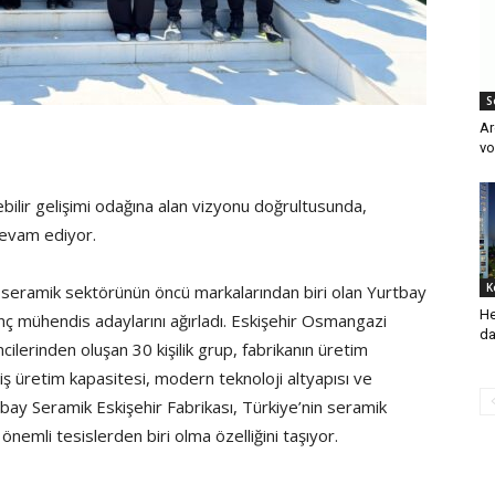
S
Ar
vo
ebilir gelişimi odağına alan vizyonu doğrultusunda,
devam ediyor.
K
e seramik sektörünün öncü markalarından biri olan Yurtbay
He
nç mühendis adaylarını ağırladı. Eskişehir Osmangazi
da
lerinden oluşan 30 kişilik grup, fabrikanın üretim
niş üretim kapasitesi, modern teknoloji altyapısı ve
tbay Seramik Eskişehir Fabrikası, Türkiye’nin seramik
nemli tesislerden biri olma özelliğini taşıyor.