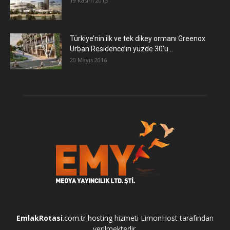
19 Kasım 2015
Türkiye’nin ilk ve tek dikey ormanı Greenox
Urban Residence’ın yüzde 30’u...
20 Mayıs 2016
EmlakRotasi
.com.tr
hosting
hizmeti LimonHost tarafından
verilmektedir.