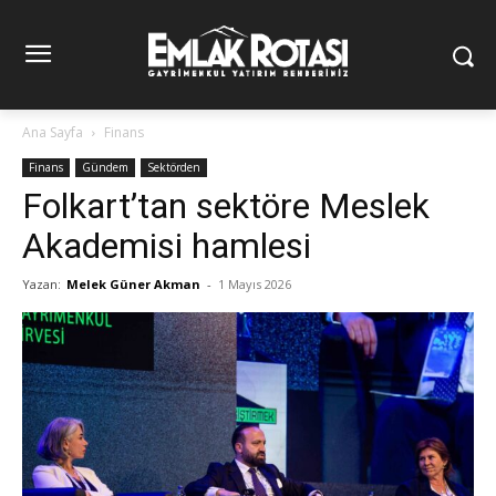
Ana Sayfa
Finans
Finans
Gündem
Sektörden
Folkart’tan sektöre Meslek
Akademisi hamlesi
Yazan:
Melek Güner Akman
-
1 Mayıs 2026