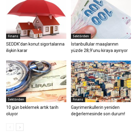
Finans
Sektörden
SEDDK’dan konut sigortalarına
İstanbullular maaşlarının
ilişkin karar
yüzde 28,9’unu kiraya ayırıyor
Sektörden
Finans
10 gün beklemek artık tarih
Gayrimenkullerin yeniden
oluyor
değerlemesinde son durum!