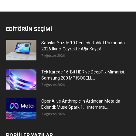
EDİTÖRÜN SEÇİMİ
Satışlar Yüzde 10 Geriledi: Tablet Pazarında
2026 İkinci Çeyrekte Ağır Kayıp!
7 Ağustos 2026
Tek Karede 16-Bit HDR ve DeepPix Mimarisi:
Samsung 200 MP ISOCELL...
7 Ağustos 2026
OpenAI ve Anthropic’in Ardından Meta da
Eklendi: Muse Spark 1.1 İnternete...
7 Ağustos 2026
POPÜLER YAZILAR