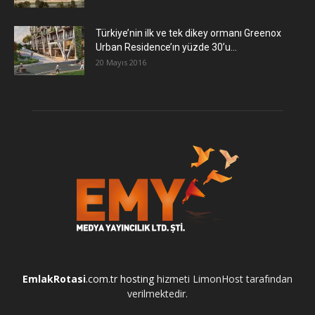
Türkiye’nin ilk ve tek dikey ormanı Greenox
Urban Residence’ın yüzde 30’u...
20 Mayıs 2016
EmlakRotasi
.com.tr
hosting
hizmeti LimonHost tarafından
verilmektedir.