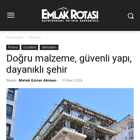
Ana Sayfa
Finans
Finans
Gündem
Sektörden
Doğru malzeme, güvenli yapı,
dayanıklı şehir
Yazan:
Melek Güner Akman
-
10 Mart 2026