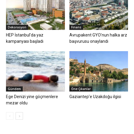
Dekorasyon
Finans
HEP İstanbul’da yaz
Avrupakent GYO’nun halka arz
kampanyası başladı
başvurusu onaylandı
Gündem
Öne Çıkanlar
Ege Denizi yine göçmenlere
Gaziantep’e Uzakdoğu ilgisi
mezar oldu