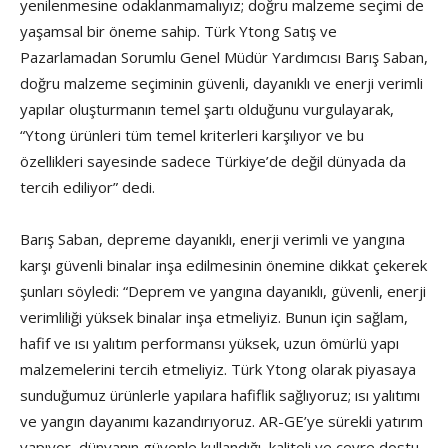
yenilenmesine odaklanmamalıyız; doğru malzeme seçimi de
yaşamsal bir öneme sahip. Türk Ytong Satış ve
Pazarlamadan Sorumlu Genel Müdür Yardımcısı Barış Saban,
doğru malzeme seçiminin güvenli, dayanıklı ve enerji verimli
yapılar oluşturmanın temel şartı olduğunu vurgulayarak,
“Ytong ürünleri tüm temel kriterleri karşılıyor ve bu
özellikleri sayesinde sadece Türkiye’de değil dünyada da
tercih ediliyor” dedi.
Barış Saban, depreme dayanıklı, enerji verimli ve yangına
karşı güvenli binalar inşa edilmesinin önemine dikkat çekerek
şunları söyledi: “Deprem ve yangına dayanıklı, güvenli, enerji
verimliliği yüksek binalar inşa etmeliyiz. Bunun için sağlam,
hafif ve ısı yalıtım performansı yüksek, uzun ömürlü yapı
malzemelerini tercih etmeliyiz. Türk Ytong olarak piyasaya
sunduğumuz ürünlerle yapılara hafiflik sağlıyoruz; ısı yalıtımı
ve yangın dayanımı kazandırıyoruz. AR-GE’ye sürekli yatırım
yapıyor, dünyanın güvenle kullandığı, kaliteli ve çevre dostu