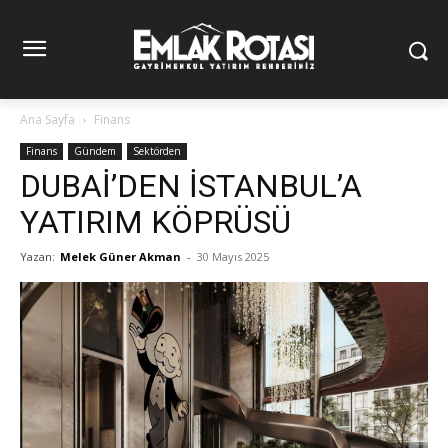
Ana Sayfa
Finans
Finans
Gündem
Sektörden
DUBAİ’DEN İSTANBUL’A
YATIRIM KÖPRÜSÜ
Yazan:
Melek Güner Akman
-
30 Mayıs 2025