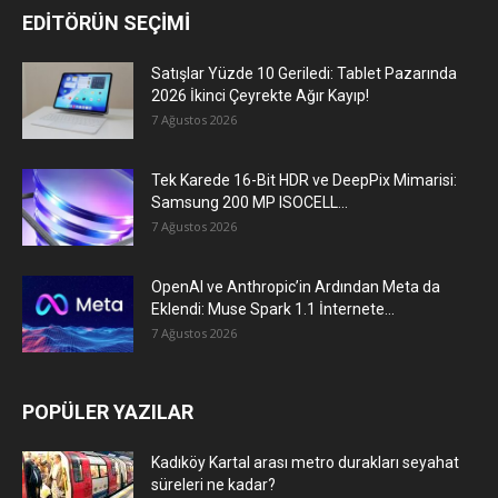
EDİTÖRÜN SEÇİMİ
Satışlar Yüzde 10 Geriledi: Tablet Pazarında
2026 İkinci Çeyrekte Ağır Kayıp!
7 Ağustos 2026
Tek Karede 16-Bit HDR ve DeepPix Mimarisi:
Samsung 200 MP ISOCELL...
7 Ağustos 2026
OpenAI ve Anthropic’in Ardından Meta da
Eklendi: Muse Spark 1.1 İnternete...
7 Ağustos 2026
POPÜLER YAZILAR
Kadıköy Kartal arası metro durakları seyahat
süreleri ne kadar?