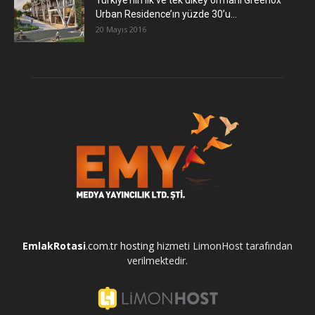
Türkiye’nin ilk ve tek dikey ormanı Greenox
Urban Residence’ın yüzde 30’u...
20 Mayıs 2016
EmlakRotasi
.com.tr
hosting
hizmeti LimonHost tarafından
verilmektedir.