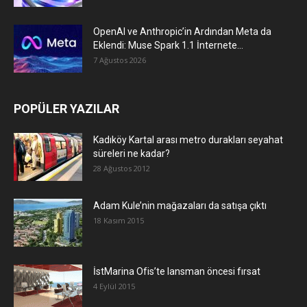
OpenAI ve Anthropic’in Ardından Meta da
Eklendi: Muse Spark 1.1 İnternete...
7 Ağustos 2026
POPÜLER YAZILAR
Kadıköy Kartal arası metro durakları seyahat
süreleri ne kadar?
28 Ağustos 2012
Adam Kule’nin mağazaları da satışa çıktı
18 Kasım 2015
İstMarina Ofis’te lansman öncesi fırsat
4 Eylül 2015