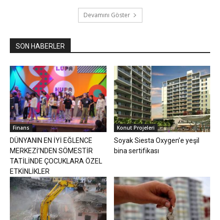
Devamını Göster
SON HABERLER
Finans
Konut Projeleri
DÜNYANIN EN İYİ EĞLENCE
Soyak Siesta Oxygen’e yeşil
MERKEZİ’NDEN SÖMESTİR
bina sertifikası
TATİLİNDE ÇOCUKLARA ÖZEL
ETKİNLİKLER