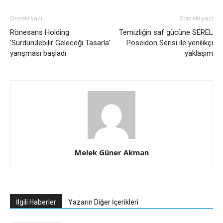
Önceki yazı
Sonraki yazı
Rönesans Holding
Temizliğin saf gücüne SEREL
‘Sürdürülebilir Geleceği Tasarla’
Poseidon Serisi ile yenilikçi
yarışması başladı
yaklaşım
Melek Güner Akman
İlgili Haberler
Yazarın Diğer İçerikleri