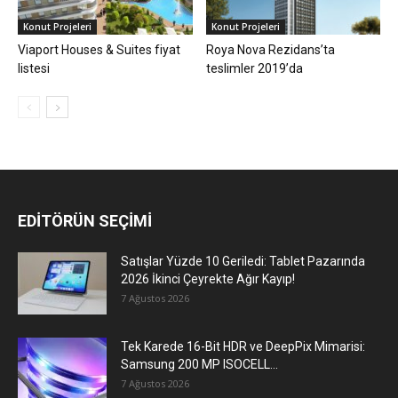
Konut Projeleri
Konut Projeleri
Viaport Houses & Suites fiyat
Roya Nova Rezidans’ta
listesi
teslimler 2019’da
EDİTÖRÜN SEÇİMİ
Satışlar Yüzde 10 Geriledi: Tablet Pazarında
2026 İkinci Çeyrekte Ağır Kayıp!
7 Ağustos 2026
Tek Karede 16-Bit HDR ve DeepPix Mimarisi:
Samsung 200 MP ISOCELL...
7 Ağustos 2026