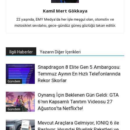
Kamil Mert Gökkaya
22 yaşında, EMY Medya'da her işle meşgul olan, otomotiv ve
motosiklet sevdalısı, gece-gündüz güneş gözlüğü takan editör.
İlgili Haberler
Yazarın Diğer İçerikleri
Snapdragon 8 Elite Gen 5 Ambargosu:
Temmuz Ayının En Hızlı Telefonlarında
Rekor Skorlar
Gündem
Oynanış İçin Beklenen Gün Geldi: GTA
6’nın Kapsamlı Tanıtım Videosu 27
Ağustos’ta Netflix’te!
Gündem
Mevcut Araçlara Gelmiyor, IONIQ 6 ile
Başlıyor: Hyundai Bluelink Paketleri ve