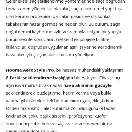
Geleneksel saç şekillendirme yöntemlerinde saça doğrudan
temas eden yüksek ısılı plakalar, saç telinin temel yapı taşı
olan keratin proteininin parçalanmasına ve dış kütikül
tabakasının hasar görmesine neden olur. Bu durum, saçın
doğal nemini kaybetmesiyle ve zamanla kırılgan bir yapıya
bürünmesi ile sonuçlanır. Gelişen teknolojiyle birlikte
kullanıcılar, doğrudan uygulanan aşırı ısı yerine aerodinamik
hava akımıyla çalışan akıllı cihazlara yöneliyor.
Hooma AeroStyle Pro
, bu hassas mühendislik yaklaşımını
8 farklı şekillendirme başlığıyla
birleştiriyor. Cihaz, saçı
aşırı ısıya maruz bırakmadan
hava akımının gücüyle
şekillendirerek; düzleştirme, hacim verme veya bukle
yapma gibi işlemleri tek bir donanımla gerçekleştiriyor.
Birden fazla ısıtıcılı alet kullanma zorunluluğunu ortadan
kaldıran bu çoklu başlık sistemi, profesyonel kuaför
sonuçlarını pratik, hızlı ve saça zarar vermeyen bir ev
deneyimine dönüştürüyor.