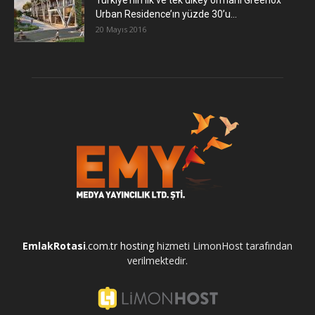
Türkiye’nin ilk ve tek dikey ormanı Greenox
Urban Residence’ın yüzde 30’u...
20 Mayıs 2016
EmlakRotasi
.com.tr
hosting
hizmeti LimonHost tarafından
verilmektedir.