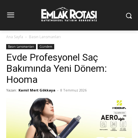
Ana Sayfa
Basın Lansmanları
Basın Lansmanları
Gündem
Evde Profesyonel Saç
Bakımında Yeni Dönem:
Hooma
Yazan:
Kamil Mert Gökkaya
-
8 Temmuz 2026