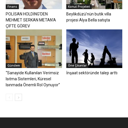
Finans
Konut Projeleri
POLİSAN HOLDİNG’DEN
Beylikdüzü’nün butik villa
MEHMET SERKAN METAN’A
projesi Alya Bella satışta
ÇİFTE GÖREV
Gündem
Öne Çıkanlar
“Sanayide Kullanılan Verimsiz
İnşaat sektöründe talep arttı
Isıtma Sistemleri, Küresel
Isınmada Önemli Rol Oynuyor”