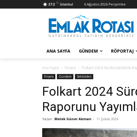
C
6 Ağustos 2026 Perşembe
27.2
İstanbul
ANA SAYFA
GÜNDEM
RÖPORTAJ
Ana Sayfa
Finans
Folkart 2024 Sürdürülebilirlik 
Finans
Gündem
Sektörden
Folkart 2024 Sürd
Raporunu Yayıml
Yazan:
Melek Güner Akman
-
11 Şubat 2026