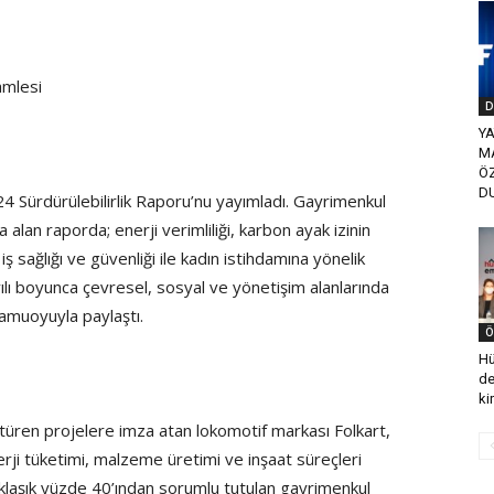
amlesi
D
YA
M
Ö
D
4 Sürdürülebilirlik Raporu’nu yayımladı. Gayrimenkul
alan raporda; enerji verimliliği, karbon ayak izinin
 sağlığı ve güvenliği ile kadın istihdamına yönelik
yılı boyunca çevresel, sosyal ve yönetişim alanlarında
kamuoyuyla paylaştı.
Ö
Hü
de
ki
üştüren projelere imza atan lokomotif markası Folkart,
erji tüketimi, malzeme üretimi ve inşaat süreçleri
klaşık yüzde 40’ından sorumlu tutulan gayrimenkul