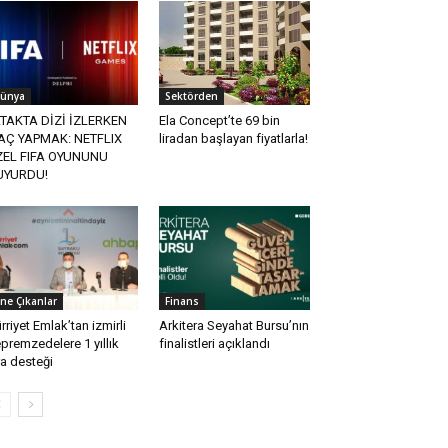
ünya
Sektörden
TAKTA DİZİ İZLERKEN
Ela Concept’te 69 bin
AÇ YAPMAK: NETFLIX
liradan başlayan fiyatlarla!
ZEL FIFA OYUNUNU
UYURDU!
ne Çıkanlar
Finans
rriyet Emlak’tan izmirli
Arkitera Seyahat Bursu’nın
premzedelere 1 yıllık
finalistleri açıklandı
ra desteği