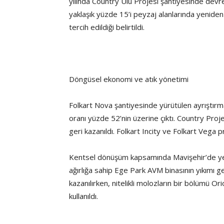
yılında Country Ulu Projesi şantiyesinde devr
yaklaşık yüzde 15’i peyzaj alanlarında yeniden 
tercih edildiği belirtildi.
Döngüsel ekonomi ve atık yönetimi
Folkart Nova şantiyesinde yürütülen ayrıştır
oranı yüzde 52’nin üzerine çıktı. Country Projes
geri kazanıldı. Folkart Incity ve Folkart Vega p
Kentsel dönüşüm kapsamında Mavişehir’de yer
ağırlığa sahip Ege Park AVM binasının yıkımı ge
kazanılırken, nitelikli molozların bir bölümü 
kullanıldı.