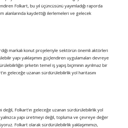
endiren Folkart, bu yıl üçüncüsünü yayımladığı raporda
m alanlarında kaydettiği ilerlemeleri ve gelecek
irdiği markalı konut projeleriyle sektörün önemli aktörleri
ülebilir yapı yaklaşımını güçlendiren uygulamaları devreye
lebilirliğin şirketin temel iş yapış biçiminin ayrılmaz bir
ın geleceğe uzanan sürdürülebilirlik yol haritasını
ini değil, Folkart’ın geleceğe uzanan sürdürülebilirlik yol
a yalnızca yapı üretmeyi değil, topluma ve çevreye değer
oruz. Folkart olarak sürdürülebilirlik yaklaşımımızı,