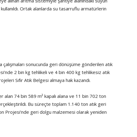
eye alınan arıtma sistemiyle şantiye alanındaki suyun
kullanıldı. Ortak alanlarda su tasarruflu armatürlerin
ma çalışmaları sonucunda geri dönüşüme gönderilen atık
i’nde 2 bin kg tehlikeli ve 4 bin 400 kg tehlikesiz atık
rojeleri Sıfır Atık Belgesi almaya hak kazandı.
 alan 74 bin 589 m² kapalı alana ve 11 bin 702 ton
rçekleştirildi. Bu süreçte toplam 1.140 ton atık geri
Orion Projesi’nde geri dolgu malzemesi olarak yeniden