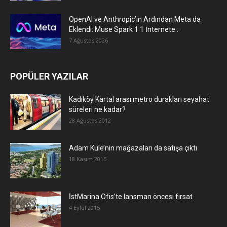
OpenAI ve Anthropic’in Ardından Meta da
Eklendi: Muse Spark 1.1 İnternete...
7 Ağustos 2026
POPÜLER YAZILAR
Kadıköy Kartal arası metro durakları seyahat
süreleri ne kadar?
28 Ağustos 2012
Adam Kule’nin mağazaları da satışa çıktı
18 Kasım 2015
İstMarina Ofis’te lansman öncesi fırsat
4 Eylül 2015