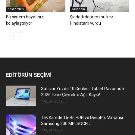
Sektörden
Gündem
Bu sistem hayatınızı
​Şiddetli deprem bu kez
kolaylaştırıyor
Hindistan’ı vurdu
EDİTÖRÜN SEÇİMİ
Satışlar Yüzde 10 Geriledi: Tablet Pazarında
2026 İkinci Çeyrekte Ağır Kayıp!
7 Ağustos 2026
Tek Karede 16-Bit HDR ve DeepPix Mimarisi:
Samsung 200 MP ISOCELL...
7 Ağustos 2026