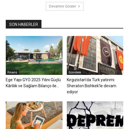
Devamını Göster
SON HABERLER
Finans
Gündem
Ege Yapı GYO 2025 Yılını Güçlü
Kırgızistan’da Türk yatırımı
Kârlılık ve Sağlam Bilanço ile...
Sheraton Bishkek’le devam
ediyor