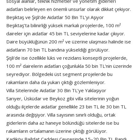
sosyal alanlar, teknik hizmetler ve yönetim giderleri
aidatları belirleyen en önemli unsurlar olarak dikkat çekiyor.
Beşiktaş ve Şişli’de Aidatlar 50 Bin TL’yi Aşıyor
Beşiktaş’ta bilinirliği yüksek markalı projelerde, 100 m²
daireler için aidatlar 45 bin TL seviyelerine kadar çıkıyor.
Daire büyüklüğünün 200 m² ve üzerine ulaşması halinde ise
aidatların 70 bin TL bandına yükseldiği görülüyor.
Şişli’de ise özellikle lüks ve rezidans konseptli projelerde,
100 m² dairelerin aidatları çoğunlukla 50 bin TL’nin üzerinde
seyrediyor. Bölgedeki üst segment projelerde bu
rakamların daha da yukarı çıktığı gözlemleniyor.
Villa Sitelerinde Aidatlar 30 Bin TL’ye Yaklaşıyor
Sarıyer, Üsküdar ve Beykoz gibi villa sitelerinin yoğun
olduğu ilçelerde aidatlar genellikle 23 bin TL ile 30 bin TL
arasında değişiyor. Villa sayısının sınırlı olduğu, ortak
giderlerin daha az haneye bölündüğü sitelerde ise bu
rakamların ortalamanın üzerine çıktığı görülüyor.
Kadıköy Bağdat Caddesi Çevresinde 15–20 Bin TL Bandı