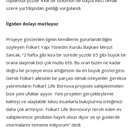
toplamda yüzde 4’lük bir bölümün de başta ABD olmak
üzere yurtdışından geldiği vurgulandı.
İlgiden dolayı mutluyuz
Projeye gösterilen ilginin kendilerini gururlandırdığını
söyleyen Folkart Yapı Yönetim Kurulu Başkanı Mesut
Sancak, “2 hafta gibi kısa bir sürede yüzde 65 gibi büyük bir
orana ulaşmak bizi çok mutlu etti. Bu oran bizim ne kadar
doğru bir projeye imza attığımızın da en büyük göstergesi.
Gerek Folkart ailesinin bir parçası olmak isteyenler gerekse
yatırımcıların Folkart Life Bornova projesini sahiplenmeleri
bize yeni ufuklar açıyor. Yeni projeleri gerçekleştirme
kaliteyi ve ulaşılabilir lüksü insanlarla buluşturma isteğimizi
daha çok arttırıyor. Folkart Life Bornova’yı tercih eden ev
sahiplerimize şimdiden hayırlı olsun diyor ve iyi günlerde
oturmalarını temenni ediyorum” dedi.