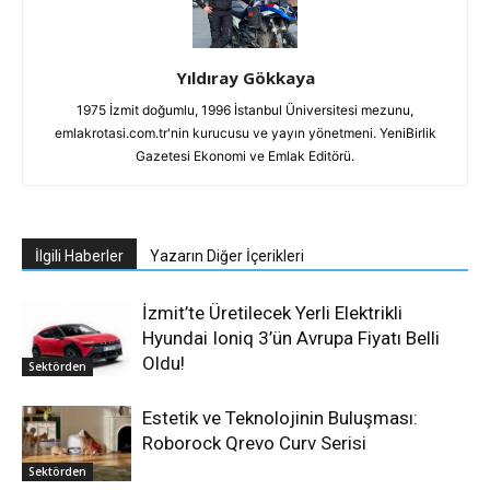
Yıldıray Gökkaya
1975 İzmit doğumlu, 1996 İstanbul Üniversitesi mezunu,
emlakrotasi.com.tr'nin kurucusu ve yayın yönetmeni. YeniBirlik
Gazetesi Ekonomi ve Emlak Editörü.
İlgili Haberler
Yazarın Diğer İçerikleri
İzmit’te Üretilecek Yerli Elektrikli
Hyundai Ioniq 3’ün Avrupa Fiyatı Belli
Oldu!
Sektörden
Estetik ve Teknolojinin Buluşması:
Roborock Qrevo Curv Serisi
Sektörden