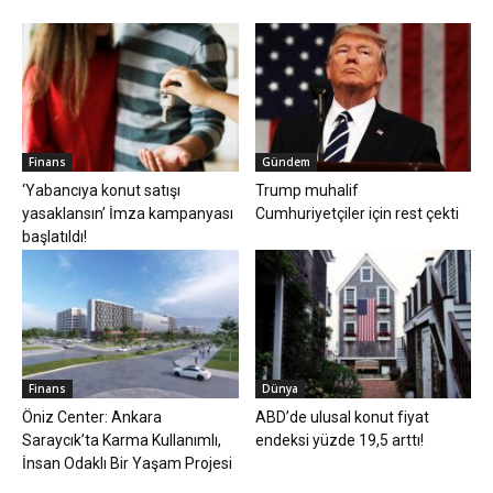
Finans
Gündem
‘Yabancıya konut satışı
Trump muhalif
yasaklansın’ İmza kampanyası
Cumhuriyetçiler için rest çekti
başlatıldı!
Finans
Dünya
Öniz Center: Ankara
ABD’de ulusal konut fiyat
Saraycık’ta Karma Kullanımlı,
endeksi yüzde 19,5 arttı!
İnsan Odaklı Bir Yaşam Projesi