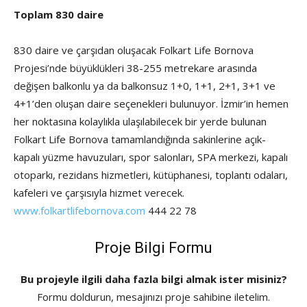
Toplam 830 daire
830 daire ve çarşıdan oluşacak Folkart Life Bornova
Projesi’nde büyüklükleri 38-255 metrekare arasında
değişen balkonlu ya da balkonsuz 1+0, 1+1, 2+1, 3+1 ve
4+1’den oluşan daire seçenekleri bulunuyor. İzmir’in hemen
her noktasına kolaylıkla ulaşılabilecek bir yerde bulunan
Folkart Life Bornova tamamlandığında sakinlerine açık-
kapalı yüzme havuzuları, spor salonları, SPA merkezi, kapalı
otoparkı, rezidans hizmetleri, kütüphanesi, toplantı odaları,
kafeleri ve çarşısıyla hizmet verecek.
www.folkartlifebornova.com
444 22 78
Proje Bilgi Formu
Bu projeyle ilgili daha fazla bilgi almak ister misiniz?
Formu doldurun, mesajınızı proje sahibine iletelim.