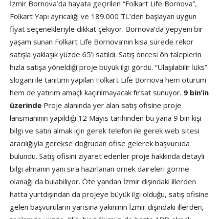
İzmir Bornova’da hayata geçirilen “Folkart Life Bornova”,
Folkart Yapı ayrıcalığı ve 189.000 TL’den başlayan uygun
fiyat seçenekleriyle dikkat çekiyor. Bornova’da yepyeni bir
yaşam sunan Folkart Life Bornova’nın kısa sürede rekor
satışla yaklaşık yüzde 65’i satıldı. Satış öncesi ön taleplerin
hızla satışa yöneldiği proje büyük ilgi gördü. “Ulaşılabilir lüks”
sloganı ile tanıtımı yapılan Folkart Life Bornova hem oturum
hem de yatırım amaçlı kaçırılmayacak fırsat sunuyor.
9 bin’in
üzerinde
Proje alanında yer alan satış ofisine proje
lansmanının yapıldığı 12 Mayıs tarihinden bu yana 9 bin kişi
bilgi ve satın almak için gerek telefon ile gerek web sitesi
aracılığıyla gerekse doğrudan ofise gelerek başvuruda
bulundu. Satış ofisini ziyaret edenler proje hakkında detaylı
bilgi almanın yanı sıra hazırlanan örnek daireleri görme
olanağı da bulabiliyor. Öte yandan İzmir dışındaki illerden
hatta yurtdışından da projeye büyük ilgi olduğu, satış ofisine
gelen başvuruların yarısına yakınının İzmir dışındaki illerden,