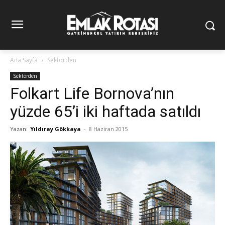
Ana Sayfa
Sektörden
Sektörden
Folkart Life Bornova’nın
yüzde 65’i iki haftada satıldı
Yazan:
Yıldıray Gökkaya
-
8 Haziran 2015