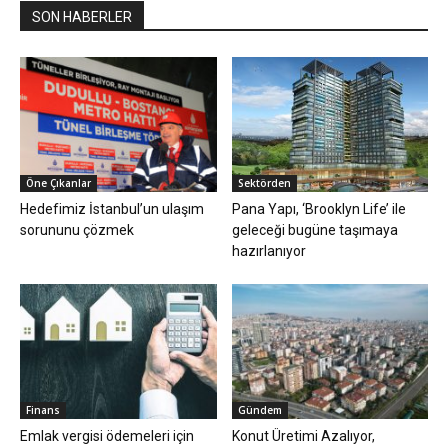
SON HABERLER
Öne Çıkanlar
Sektörden
Hedefimiz İstanbul’un ulaşım
Pana Yapı, ‘Brooklyn Life’ ile
sorununu çözmek
geleceği bugüne taşımaya
hazırlanıyor
Finans
Gündem
Emlak vergisi ödemeleri için
Konut Üretimi Azalıyor,