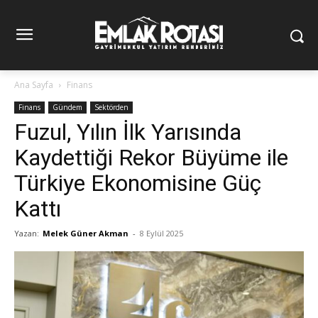
Ana Sayfa
Finans
Finans
Gündem
Sektörden
Fuzul, Yılın İlk Yarısında
Kaydettiği Rekor Büyüme ile
Türkiye Ekonomisine Güç
Kattı
Yazan:
Melek Güner Akman
-
8 Eylül 2025