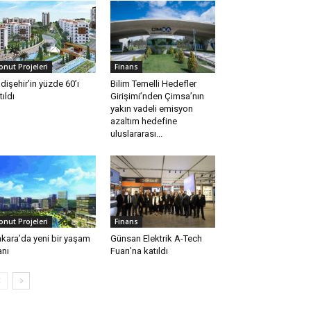
onut Projeleri
Finans
dişehir’in yüzde 60’ı
Bilim Temelli Hedefler
tıldı
Girişimi’nden Çimsa’nın
yakın vadeli emisyon
azaltım hedefine
uluslararası...
onut Projeleri
Finans
kara’da yeni bir yaşam
Günsan Elektrik A-Tech
anı
Fuarı’na katıldı