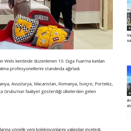
K
Va
sa
n Wels kentinde düzenlenen 10. Giga Fuarı’na katılan
alma profesyonellerini standında ağırladı.
manya, Avusturya, Macaristan, Romanya, İsviçre, Portekiz,
a Grubu’nun faaliyet gösterdiği ülkelerden gelen
K
An
al
arına yönelik yeni koleksiyonlarını yakından inceledi.