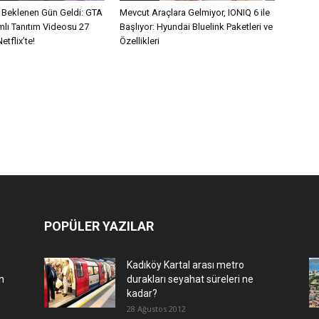
n Beklenen Gün Geldi: GTA
Mevcut Araçlara Gelmiyor, IONIQ 6 ile
mlı Tanıtım Videosu 27
Başlıyor: Hyundai Bluelink Paketleri ve
tflix’te!
Özellikleri
POPÜLER YAZILAR
Kadıköy Kartal arası metro
n
durakları seyahat süreleri ne
kadar?
28 Ağustos 2012