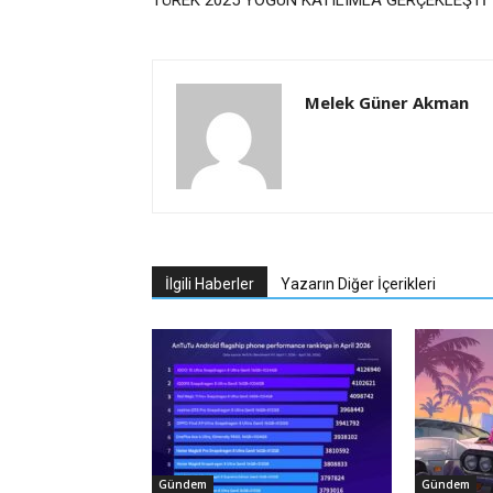
TÜREK 2025 YOĞUN KATILIMLA GERÇEKLEŞTİ
Melek Güner Akman
İlgili Haberler
Yazarın Diğer İçerikleri
Gündem
Gündem