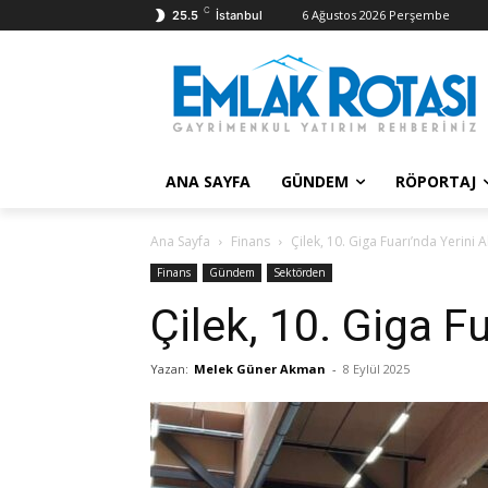
C
6 Ağustos 2026 Perşembe
25.5
İstanbul
ANA SAYFA
GÜNDEM
RÖPORTAJ
Ana Sayfa
Finans
Çilek, 10. Giga Fuarı’nda Yerini A
Finans
Gündem
Sektörden
Çilek, 10. Giga Fu
Yazan:
Melek Güner Akman
-
8 Eylül 2025