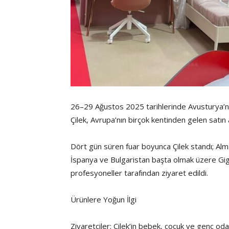
26–29 Ağustos 2025 tarihlerinde Avusturya’nı
Çilek, Avrupa’nın birçok kentinden gelen satın 
Dört gün süren fuar boyunca Çilek standı; Al
İspanya ve Bulgaristan başta olmak üzere Gig
profesyoneller tarafından ziyaret edildi.
Ürünlere Yoğun İlgi
Ziyaretçiler; Çilek’in bebek, çocuk ve genç odal