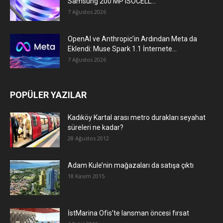
Samsung 200 MP ISOCELL...
7 Ağustos 2026
OpenAI ve Anthropic’in Ardından Meta da
Eklendi: Muse Spark 1.1 İnternete...
7 Ağustos 2026
POPÜLER YAZILAR
Kadıköy Kartal arası metro durakları seyahat
süreleri ne kadar?
28 Ağustos 2012
Adam Kule’nin mağazaları da satışa çıktı
18 Kasım 2015
İstMarina Ofis’te lansman öncesi fırsat