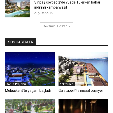
Sinpaş Köyceğiz’de yüzde 15 erken bahar
indirimi kampanyası!!
20 Şubat 2015
Devamını Göster
SON HABERLER
Konut Projeleri
Sektörden
Mebuskent’te yaşam başladı
Galataport’ta inşaat başlıyor