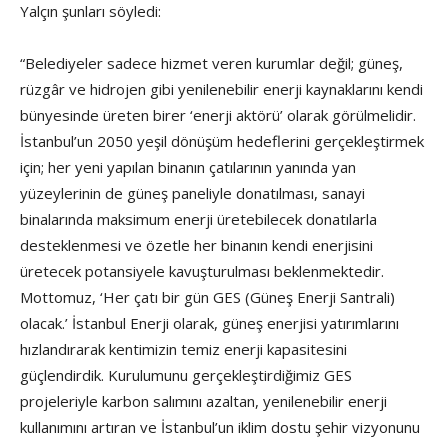
Yalçın şunları söyledi:
“Belediyeler sadece hizmet veren kurumlar değil; güneş,
rüzgâr ve hidrojen gibi yenilenebilir enerji kaynaklarını kendi
bünyesinde üreten birer ‘enerji aktörü’ olarak görülmelidir.
İstanbul’un 2050 yeşil dönüşüm hedeflerini gerçekleştirmek
için; her yeni yapılan binanın çatılarının yanında yan
yüzeylerinin de güneş paneliyle donatılması, sanayi
binalarında maksimum enerji üretebilecek donatılarla
desteklenmesi ve özetle her binanın kendi enerjisini
üretecek potansiyele kavuşturulması beklenmektedir.
Mottomuz, ‘Her çatı bir gün GES (Güneş Enerji Santrali)
olacak.’ İstanbul Enerji olarak, güneş enerjisi yatırımlarını
hızlandırarak kentimizin temiz enerji kapasitesini
güçlendirdik. Kurulumunu gerçekleştirdiğimiz GES
projeleriyle karbon salımını azaltan, yenilenebilir enerji
kullanımını artıran ve İstanbul’un iklim dostu şehir vizyonunu