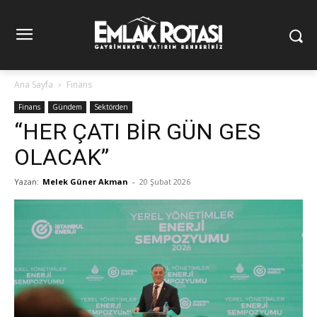
Ana Sayfa
Finans
Finans
Gündem
Sektörden
“HER ÇATI BİR GÜN GES
OLACAK”
Yazan:
Melek Güner Akman
-
20 Şubat 2026