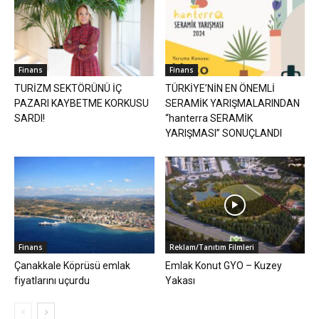
Finans
Finans
TURİZM SEKTÖRÜNÜ İÇ
TÜRKİYE’NİN EN ÖNEMLİ
PAZARI KAYBETME KORKUSU
SERAMİK YARIŞMALARINDAN
SARDI!
“hanterra SERAMİK
YARIŞMASI” SONUÇLANDI
Finans
Reklam/Tanıtım Filmleri
Çanakkale Köprüsü emlak
Emlak Konut GYO – Kuzey
fiyatlarını uçurdu
Yakası