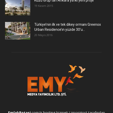
​Kuzu Grup’tan Ankara’ya iki yeni proje
19 Kasım 2015
Türkiye’nin ilk ve tek dikey ormanı Greenox
Urban Residence’ın yüzde 30’u...
20 Mayıs 2016
EmlakRotasi
.com.tr
hosting
hizmeti LimonHost tarafından