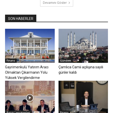
Devamını Göster
SON HABERLER
Finans
Gündem
Gayrimenkulü Yatırım Aracı
Çamlıca Camii açılışına sayılı
Olmaktan Çıkarmanın Yolu
günler kaldı
Yüksek Vergilendirme
Basın Lansmanları
Finans