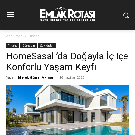
Ana Sayfa
Finans
Finans
Gündem
Sektörden
HomeSasalı’da Doğayla İç içe
Konforlu Yaşam Keyfi
Yazan:
Melek Güner Akman
-
16 Haziran 2025