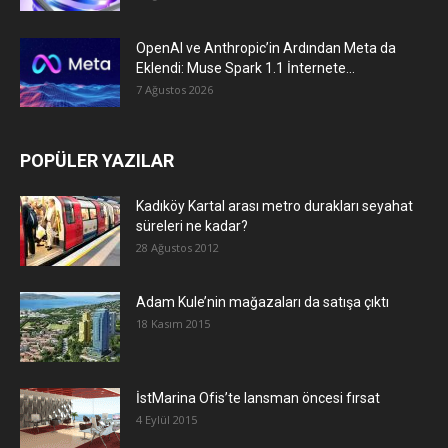
OpenAI ve Anthropic’in Ardından Meta da
Eklendi: Muse Spark 1.1 İnternete...
7 Ağustos 2026
POPÜLER YAZILAR
Kadıköy Kartal arası metro durakları seyahat
süreleri ne kadar?
28 Ağustos 2012
Adam Kule’nin mağazaları da satışa çıktı
18 Kasım 2015
İstMarina Ofis’te lansman öncesi fırsat
4 Eylül 2015