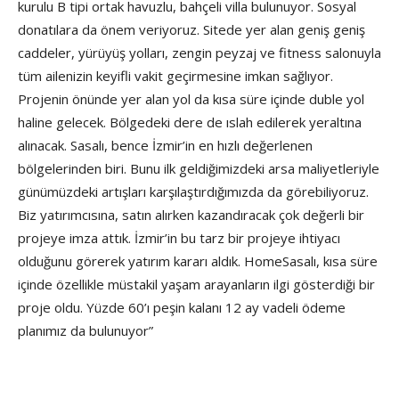
kurulu B tipi ortak havuzlu, bahçeli villa bulunuyor. Sosyal
donatılara da önem veriyoruz. Sitede yer alan geniş geniş
caddeler, yürüyüş yolları, zengin peyzaj ve fitness salonuyla
tüm ailenizin keyifli vakit geçirmesine imkan sağlıyor.
Projenin önünde yer alan yol da kısa süre içinde duble yol
haline gelecek. Bölgedeki dere de ıslah edilerek yeraltına
alınacak. Sasalı, bence İzmir’in en hızlı değerlenen
bölgelerinden biri. Bunu ilk geldiğimizdeki arsa maliyetleriyle
günümüzdeki artışları karşılaştırdığımızda da görebiliyoruz.
Biz yatırımcısına, satın alırken kazandıracak çok değerli bir
projeye imza attık. İzmir’in bu tarz bir projeye ihtiyacı
olduğunu görerek yatırım kararı aldık. HomeSasalı, kısa süre
içinde özellikle müstakil yaşam arayanların ilgi gösterdiği bir
proje oldu. Yüzde 60’ı peşin kalanı 12 ay vadeli ödeme
planımız da bulunuyor”