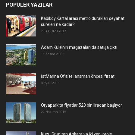
POPÜLER YAZILAR
Kadıköy Kartal arası metro durakları seyahat
süreleri ne kadar?
28 Ağustos 2012
Adam Kule’nin mağazaları da satışa çıktı
18 Kasım 2015
İstMarina Ofis’te lansman öncesi fırsat
4 Eylül 2015
Oryapark’ta fiyatlar 523 bin liradan başlıyor
22 Haziran 2015
​Kuzu Grup’tan Ankara’ya iki yeni proje