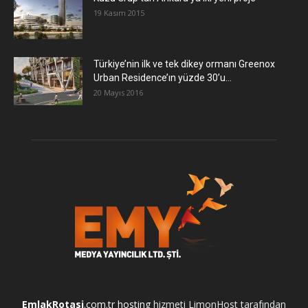
19 Kasım 2015
Türkiye’nin ilk ve tek dikey ormanı Greenox
Urban Residence’ın yüzde 30’u...
20 Mayıs 2016
EmlakRotasi
.com.tr
hosting
hizmeti LimonHost tarafından