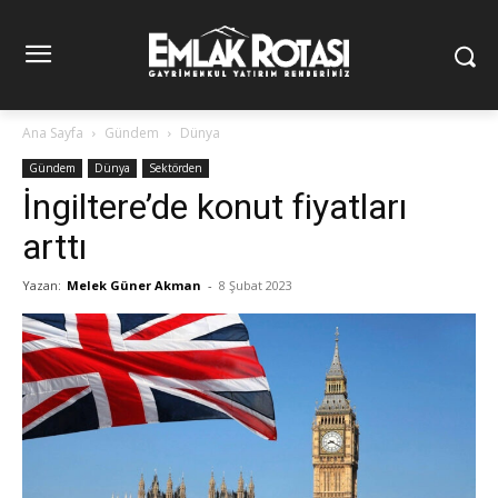
Ana Sayfa
Gündem
Dünya
Gündem
Dünya
Sektörden
İngiltere’de konut fiyatları
arttı
Yazan:
Melek Güner Akman
-
8 Şubat 2023