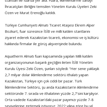
stantları ile fuarda yer aldı. Fuara, İklimlendirme Sanayi
İhracatçıları Birliğini temsilen Yönetim Kurulu Üyeleri Zeki
Özen ve Murat Erenoğlu katıldı.
Türkiye Cumhuriyeti Almatı Ticaret Ataşesi Ekrem Alper
Bozkurt, fuar süresince İSİB ve milli katılım stantlarını
ziyaret ederek Kazakistan ticareti, ekonomisi ve iş kültürü
hakkında firmalar ile görüş alışverişinde bulundu.
Aquatherm Almatı fuarı kapsamında yapılan Milli katılım
organizasyonunun başarılı geçtiğini ileten İSİB Yönetim
Kurulu Üyesi Zeki Özen, şunları söyledi: “Her sene yaklaşık
2,7 milyar dolar iklimlendirme sektörü ithalatı yapan
Kazakistan, Türkiye için çok ciddi bir pazar. Türk
İklimlendirme Sektörü, şu anda Kazakistan’ın iklimlendirme
sektöründe 7. sırada ve ithalatının yüzde 2,7’sini karşılıyor.
Orta vadede Kazakistan’daki pazar payımızı yüzde 7-8
seviyelerine getirmek istiyoruz. 2022 yılına göre bu yıl