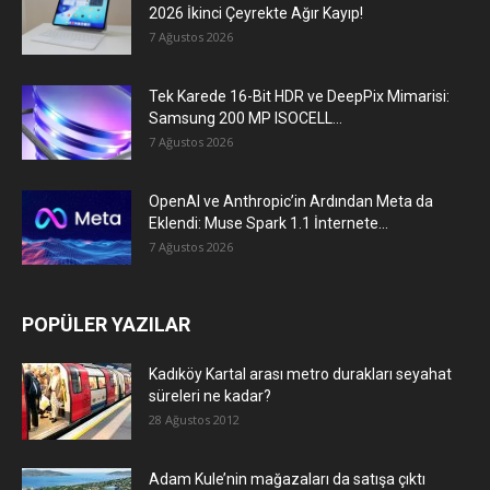
2026 İkinci Çeyrekte Ağır Kayıp!
7 Ağustos 2026
Tek Karede 16-Bit HDR ve DeepPix Mimarisi:
Samsung 200 MP ISOCELL...
7 Ağustos 2026
OpenAI ve Anthropic’in Ardından Meta da
Eklendi: Muse Spark 1.1 İnternete...
7 Ağustos 2026
POPÜLER YAZILAR
Kadıköy Kartal arası metro durakları seyahat
süreleri ne kadar?
28 Ağustos 2012
Adam Kule’nin mağazaları da satışa çıktı