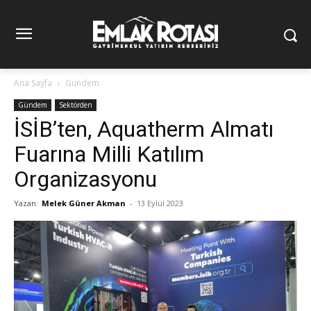
Ana Sayfa
Gündem
Gündem
Sektörden
İSİB’ten, Aquatherm Almatı
Fuarına Milli Katılım
Organizasyonu
Yazan:
Melek Güner Akman
-
13 Eylül 2023