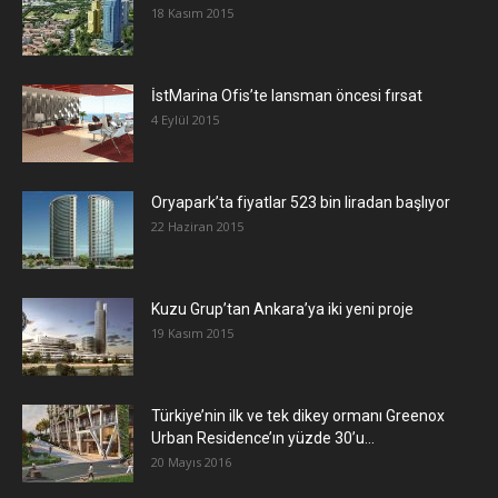
18 Kasım 2015
İstMarina Ofis’te lansman öncesi fırsat
4 Eylül 2015
Oryapark’ta fiyatlar 523 bin liradan başlıyor
22 Haziran 2015
​Kuzu Grup’tan Ankara’ya iki yeni proje
19 Kasım 2015
Türkiye’nin ilk ve tek dikey ormanı Greenox
Urban Residence’ın yüzde 30’u...
20 Mayıs 2016