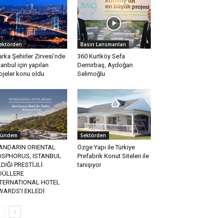
ektörden
Basın Lansmanları
rka Şehirler Zirvesi’nde
360 Kurtköy Sefa
tanbul için yapılan
Demirbaş, Aydoğan
ojeler konu oldu
Selimoğlu
ündem
Sektörden
ANDARIN ORIENTAL
Özge Yapı ile Türkiye
OSPHORUS, ISTANBUL
Prefabrik Konut Siteleri ile
DIĞI PRESTİJLİ
tanışıyor
DÜLLERE
NTERNATIONAL HOTEL
WARDS’I EKLEDİ