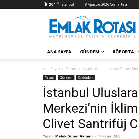
C
8 Ağustos 2026 Cumartesi
26.1
İstanbul
ANA SAYFA
GÜNDEM
RÖPORTAJ
Ana Sayfa
Finans
İstanbul Uluslararası Finans Merk
Finans
Gündem
Sektörden
İstanbul Uluslara
Merkezi’nin İklim
Clivet Santrifüj C
Yazan:
Melek Güner Akman
-
14 Kasım 2022