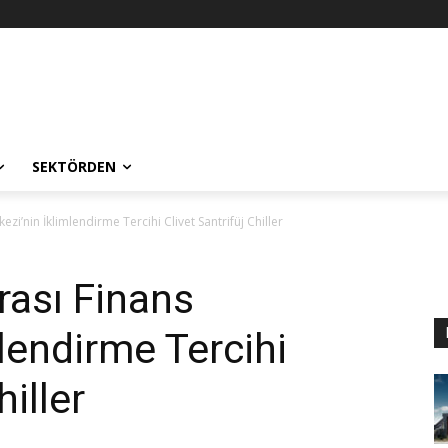
SEKTÖRDEN
ezi’nin İklimlendirme Tercihi Clivet Santrifüj Chiller
rası Finans
lendirme Tercihi
hiller