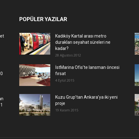
POPÜLER YAZILAR
let
Kadıköy Kartal arası metro
e
durakları seyahat süreleri ne
kadar?
28 Ağustos 2012
İstMarina Ofis’te lansman öncesi
00
fırsat
4 Eylül 2015
​Kuzu Grup’tan Ankara’ya iki yeni
an
proje
.1
19 Kasım 2015