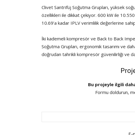
Clivet Santrifüj Soğutma Grupları, yüksek soğu
özellikleri ile dikkat çekiyor. 600 kW ile 10
10.69’a kadar IPLV verimlilik değerlerine sahi
İki kademeli kompresör ve Back to Back Impelle
Soğutma Grupları, ergonomik tasarımı ve daha
doğrudan tahrikli kompresör güvenilirliği ve 
Proj
Bu projeyle ilgili dah
Formu doldurun, mes
E-p