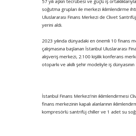
57 yılı aşkın tecrübesi ve güçlü iş ortaklıkları
soğutma grupları ile merkezi iklimlendirme iht
Uluslararası Finans Merkezi de Clivet Santrifü
yerini aldı.
2023 yılında dünyadaki en önemli 10 finans mer
çalışmasına başlanan İstanbul Uluslararası Fin
alışveriş merkezi, 2.100 kişilik konferans merke
otoparkı ve akıllı şehir modeliyle iş dünyasının 
İstanbul Finans Merkezi’nin iklimlendirmesi Cl
finans merkezinin kapalı alanlarının iklimlend
kompresörlü santrifüj chiller ve 1 adet su soğu