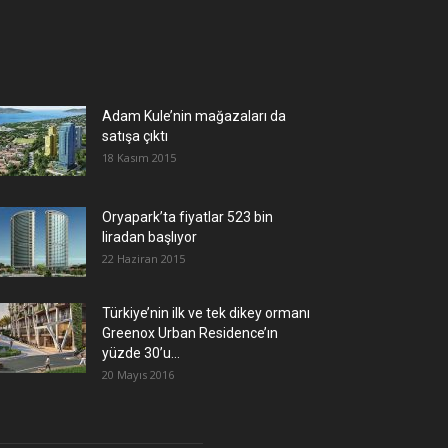
Adam Kule’nin mağazaları da
satışa çıktı
18 Kasım 2015
Oryapark’ta fiyatlar 523 bin
liradan başlıyor
22 Haziran 2015
Türkiye’nin ilk ve tek dikey ormanı
Greenox Urban Residence’ın
yüzde 30’u...
20 Mayıs 2016