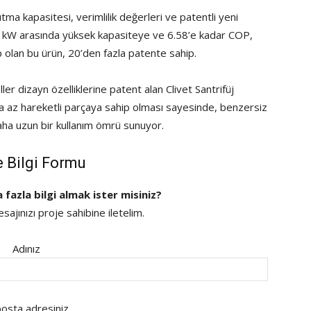
tma kapasitesi, verimlilik değerleri ve patentli yeni
.550 kW arasında yüksek kapasiteye ve 6.58’e kadar COP,
p olan bu ürün, 20’den fazla patente sahip.
r dizayn özelliklerine patent alan Clivet Santrifüj
 az hareketli parçaya sahip olması sayesinde, benzersiz
daha uzun bir kullanım ömrü sunuyor.
e Bilgi Formu
a fazla bilgi almak ister misiniz?
ajınızı proje sahibine iletelim.
Adınız
osta adresiniz