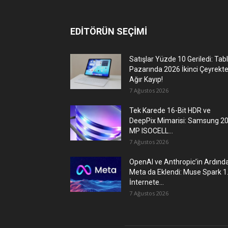
EDİTÖRÜN SEÇİMİ
Satışlar Yüzde 10 Geriledi: Tab
Pazarında 2026 İkinci Çeyrekt
Ağır Kayıp!
7 Ağustos 2026
Tek Karede 16-Bit HDR ve
DeepPix Mimarisi: Samsung 2
MP ISOCELL...
7 Ağustos 2026
OpenAI ve Anthropic’in Ardınd
Meta da Eklendi: Muse Spark 1
İnternete...
7 Ağustos 2026