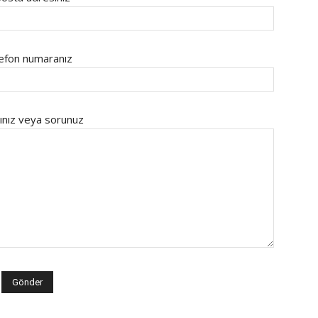
efon numaranız
ınız veya sorunuz