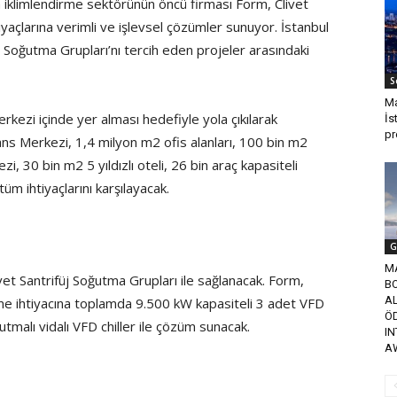
yla iklimlendirme sektörünün öncü firması Form, Clivet
iyaçlarına verimli ve işlevsel çözümler sunuyor. İstanbul
j Soğutma Grupları’nı tercih eden projeler arasındaki
S
Ma
kezi içinde yer alması hedefiyle yola çıkılarak
İs
pr
ans Merkezi, 1,4 milyon m2 ofis alanları, 100 bin m2
zi, 30 bin m2 5 yıldızlı oteli, 26 bin araç kapasiteli
tüm ihtiyaçlarını karşılayacak.
G
M
ivet Santrifüj Soğutma Grupları ile sağlanacak. Form,
B
AL
irme ihtiyacına toplamda 9.500 kW kapasiteli 3 adet VFD
Ö
tmalı vidalı VFD chiller ile çözüm sunacak.
I
A