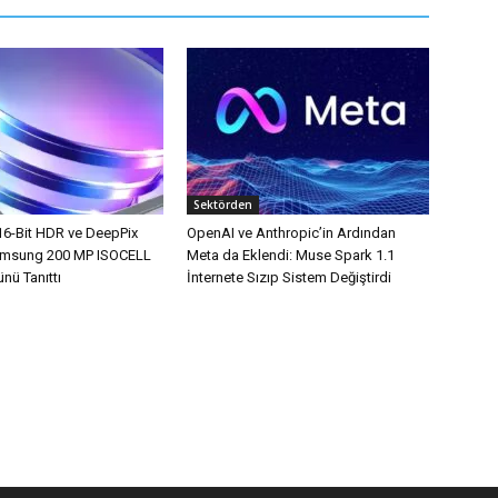
Sektörden
16-Bit HDR ve DeepPix
OpenAI ve Anthropic’in Ardından
Samsung 200 MP ISOCELL
Meta da Eklendi: Muse Spark 1.1
nü Tanıttı
İnternete Sızıp Sistem Değiştirdi