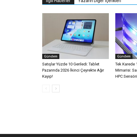
İlgili Haberler
Yazarın Diğer İçerikleri
Gündem
Gündem
Satışlar Yüzde 10 Geriledi: Tablet
Tek Karede 
Pazarında 2026 İkinci Çeyrekte Ağır
Mimarisi: 
Kayıp!
HPC Sensörü