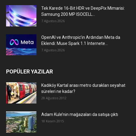
Tek Karede 16-Bit HDR ve DeepPix Mimarisi:
Samsung 200 MP ISOCELL...
7 Ağustos 2026
OpenAI ve Anthropic’in Ardından Meta da
Eklendi: Muse Spark 1.1 İnternete...
7 Ağustos 2026
POPÜLER YAZILAR
Kadıköy Kartal arası metro durakları seyahat
süreleri ne kadar?
28 Ağustos 2012
Adam Kule’nin mağazaları da satışa çıktı
18 Kasım 2015