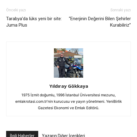
Önceki yazı
Sonraki yazı
Tarabya’da lüks yeni bir site:
“Enerjinin Değerini Bilen Şehirler
Juma Plus
Kurabiliriz”
Yıldıray Gökkaya
1975 İzmit doğumlu, 1996 İstanbul Üniversitesi mezunu,
emlakrotasi.com.tr'nin kurucusu ve yayın yönetmeni. YeniBirlik
Gazetesi Ekonomi ve Emlak Editörü.
İlgili Haberler
Yazarın Diğer İçerikleri