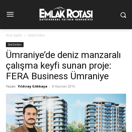
Ana Sayfa
Sektörden
Sektörden
Ümraniye’de deniz manzaralı
çalışma keyfi sunan proje:
FERA Business Ümraniye
Yazan:
Yıldıray Gökkaya
-
8 Haziran 2016