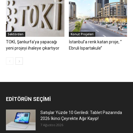
Sektörden
Konut Projeleri
TOKİ, Şanlıurfa’ya yapacağı
İstanbul’a renk katan proje, ‘’
yeni projeyi ihaleye çıkartıyor
Ebruli Ispartakule’’
EDİTÖRÜN SEÇİMİ
Satışlar Yüzde 10 Geriledi: Tablet Pazarında
2026 İkinci Çeyrekte Ağır Kayıp!
7 Ağustos 2026