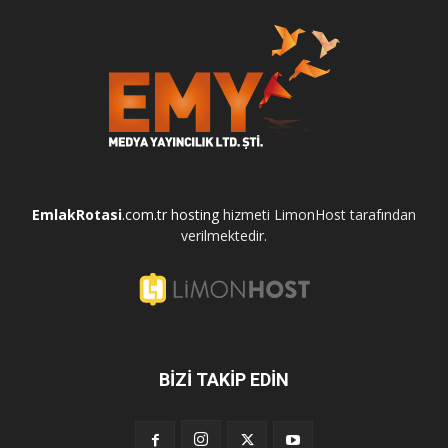
EmlakRotasi
.com.tr
hosting
hizmeti LimonHost tarafından
verilmektedir.
BİZİ TAKİP EDİN