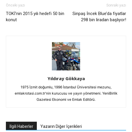
Önceki yazı
Sonraki yazı
TOKİ’nin 2015 yılı hedefi 50 bin
Sinpaş İncek Blue’da fiyatlar
konut
298 bin liradan başlıyor!
Yıldıray Gökkaya
1975 İzmit doğumlu, 1996 İstanbul Üniversitesi mezunu,
emlakrotasi.com.tr'nin kurucusu ve yayın yönetmeni. YeniBirlik
Gazetesi Ekonomi ve Emlak Editörü.
İlgili Haberler
Yazarın Diğer İçerikleri