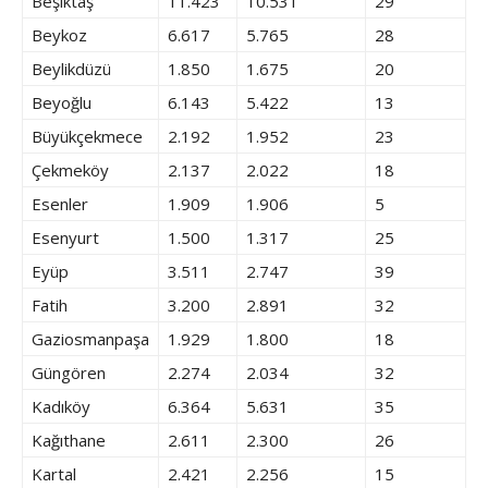
Beşiktaş
11.423
10.531
29
Beykoz
6.617
5.765
28
Beylikdüzü
1.850
1.675
20
Beyoğlu
6.143
5.422
13
Büyükçekmece
2.192
1.952
23
Çekmeköy
2.137
2.022
18
Esenler
1.909
1.906
5
Esenyurt
1.500
1.317
25
Eyüp
3.511
2.747
39
Fatih
3.200
2.891
32
Gaziosmanpaşa
1.929
1.800
18
Güngören
2.274
2.034
32
Kadıköy
6.364
5.631
35
Kağıthane
2.611
2.300
26
Kartal
2.421
2.256
15