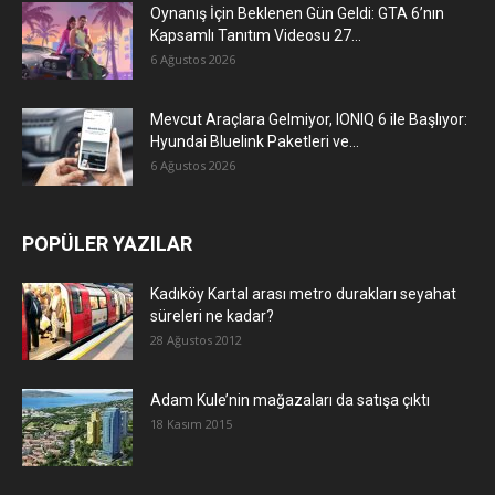
Oynanış İçin Beklenen Gün Geldi: GTA 6’nın
Kapsamlı Tanıtım Videosu 27...
6 Ağustos 2026
Mevcut Araçlara Gelmiyor, IONIQ 6 ile Başlıyor:
Hyundai Bluelink Paketleri ve...
6 Ağustos 2026
POPÜLER YAZILAR
Kadıköy Kartal arası metro durakları seyahat
süreleri ne kadar?
28 Ağustos 2012
Adam Kule’nin mağazaları da satışa çıktı
18 Kasım 2015