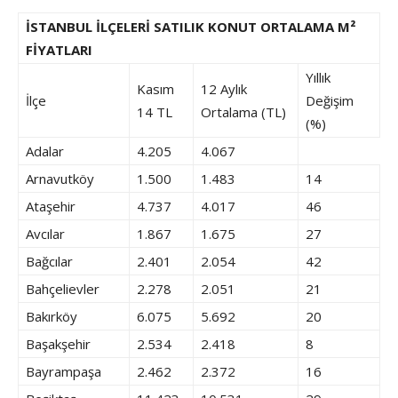
İSTANBUL İLÇELERİ SATILIK KONUT ORTALAMA M²
FİYATLARI
Yıllık
Kasım
12 Aylık
İlçe
Değişim
14 TL
Ortalama (TL)
(%)
Adalar
4.205
4.067
Arnavutköy
1.500
1.483
14
Ataşehir
4.737
4.017
46
Avcılar
1.867
1.675
27
Bağcılar
2.401
2.054
42
Bahçelievler
2.278
2.051
21
Bakırköy
6.075
5.692
20
Başakşehir
2.534
2.418
8
Bayrampaşa
2.462
2.372
16