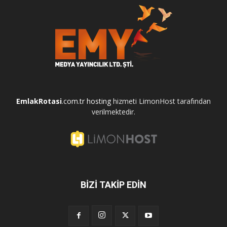
EmlakRotasi
.com.tr
hosting
hizmeti LimonHost tarafından
verilmektedir.
BİZİ TAKİP EDİN