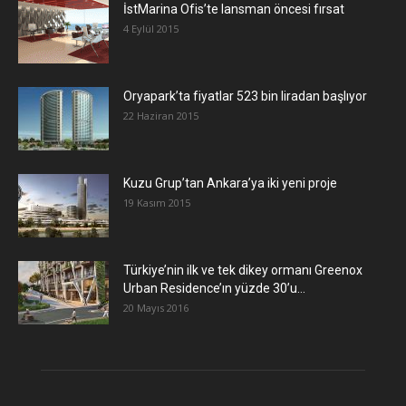
İstMarina Ofis’te lansman öncesi fırsat
4 Eylül 2015
Oryapark’ta fiyatlar 523 bin liradan başlıyor
22 Haziran 2015
​Kuzu Grup’tan Ankara’ya iki yeni proje
19 Kasım 2015
Türkiye’nin ilk ve tek dikey ormanı Greenox
Urban Residence’ın yüzde 30’u...
20 Mayıs 2016