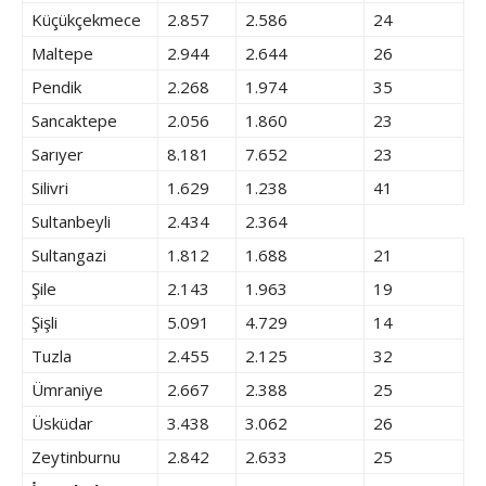
Küçükçekmece
2.857
2.586
24
Maltepe
2.944
2.644
26
Pendik
2.268
1.974
35
Sancaktepe
2.056
1.860
23
Sarıyer
8.181
7.652
23
Silivri
1.629
1.238
41
Sultanbeyli
2.434
2.364
Sultangazi
1.812
1.688
21
Şile
2.143
1.963
19
Şişli
5.091
4.729
14
Tuzla
2.455
2.125
32
Ümraniye
2.667
2.388
25
Üsküdar
3.438
3.062
26
Zeytinburnu
2.842
2.633
25