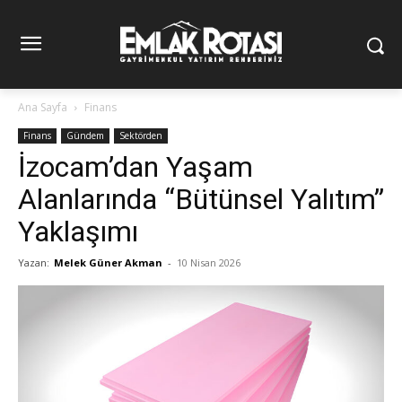
Ana Sayfa
Finans
Finans
Gündem
Sektörden
İzocam’dan Yaşam
Alanlarında “Bütünsel Yalıtım”
Yaklaşımı
Yazan:
Melek Güner Akman
-
10 Nisan 2026