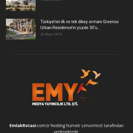
Türkiye’nin ilk ve tek dikey ormanı Greenox
Urban Residence’ın yüzde 30’u...
20 Mayıs 2016
EmlakRotasi
.com.tr
hosting
hizmeti LimonHost tarafından
verilmektedir.