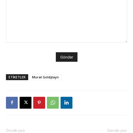
ETİKETLER
Murat Goldştayn
Önceki yazı
Sonraki yazı