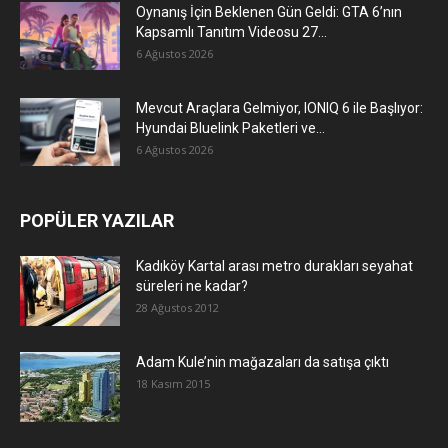
Oynanış İçin Beklenen Gün Geldi: GTA 6’nın
Kapsamlı Tanıtım Videosu 27...
6 Ağustos 2026
Mevcut Araçlara Gelmiyor, IONIQ 6 ile Başlıyor:
Hyundai Bluelink Paketleri ve...
6 Ağustos 2026
POPÜLER YAZILAR
Kadıköy Kartal arası metro durakları seyahat
süreleri ne kadar?
28 Ağustos 2012
Adam Kule’nin mağazaları da satışa çıktı
18 Kasım 2015