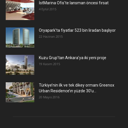
İstMarina Ofis’te lansman öncesi fırsat
4 Eylül 2015
Oryapark’ta fiyatlar 523 bin liradan başlıyor
22 Haziran 2015
​Kuzu Grup’tan Ankara’ya iki yeni proje
19 Kasım 2015
Türkiye’nin ilk ve tek dikey ormanı Greenox
Urban Residence’ın yüzde 30’u...
20 Mayıs 2016