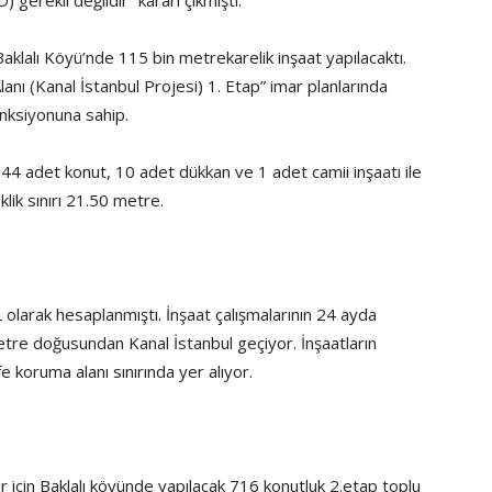
 gerekli değildir” kararı çıkmıştı.
Baklalı Köyü’nde 115 bin metrekarelik inşaat yapılacaktı.
anı (Kanal İstanbul Projesi) 1. Etap” imar planlarında
onksiyonuna sahip.
4 adet konut, 10 adet dükkan ve 1 adet camii inşaatı ile
lik sınırı 21.50 metre.
olarak hesaplanmıştı. İnşaat çalışmalarının 24 ayda
metre doğusundan Kanal İstanbul geçiyor. İnşaatların
e koruma alanı sınırında yer alıyor.
r için Baklalı köyünde yapılacak 716 konutluk 2.etap toplu