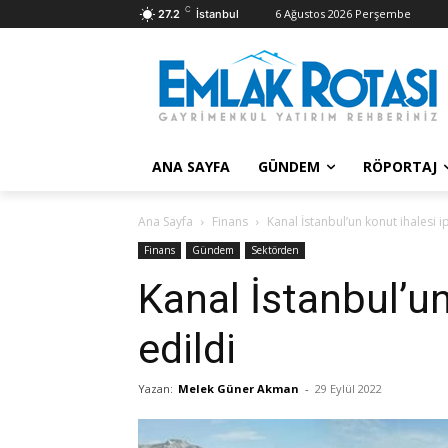
C
6 Ağustos 2026 Perşembe
27.2
İstanbul
ANA SAYFA
GÜNDEM
RÖPORTAJ
Ana Sayfa
Finans
Kanal İstanbul’un konut ihalesi ip
Finans
Gündem
Sektörden
Kanal İstanbul’un
edildi
Yazan:
Melek Güner Akman
-
29 Eylül 2022