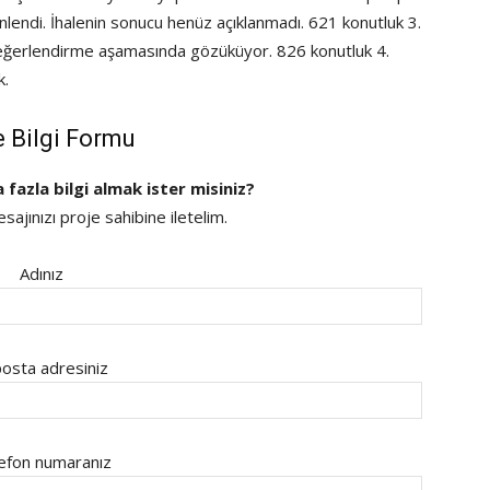
nlendi. İhalenin sonucu henüz açıklanmadı. 621 konutluk 3.
r değerlendirme aşamasında gözüküyor. 826 konutluk 4.
k.
e Bilgi Formu
a fazla bilgi almak ister misiniz?
ajınızı proje sahibine iletelim.
Adınız
osta adresiniz
efon numaranız