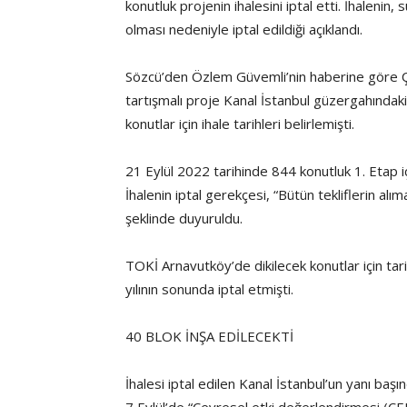
konutluk projenin ihalesini iptal etti. İhalenin,
olması nedeniyle iptal edildiği açıklandı.
Sözcü’den Özlem Güvemli’nin haberine göre Çevr
tartışmalı proje Kanal İstanbul güzergahındak
konutlar için ihale tarihleri belirlemişti.
21 Eylül 2022 tarihinde 844 konutluk 1. Etap içi
İhalenin iptal gerekçesi, “Bütün tekliflerin al
şeklinde duyuruldu.
TOKİ Arnavutköy’de dikilecek konutlar için tari
yılının sonunda iptal etmişti.
40 BLOK İNŞA EDİLECEKTİ
İhalesi iptal edilen Kanal İstanbul’un yanı baş