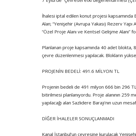
7 Eylül’de “Çevresel etki değerlendirmesi (ÇED)
İhalesi iptal edilen konut projesi kapsamında 
Alan; “Yenişehir (Avrupa Yakası) Rezerv Yapı Al
“Özel Proje Alanı ve Kentsel Gelişme Alanı” f
Planlanan proje kapsamında 40 adet blokta, 84
çevre düzenlenmesi yapılacak. Blokların yüksek
PROJENİN BEDELİ: 491.6 MİLYON TL
Projenin bedeli de 491 milyon 666 bin 296 TL 
bitirilmesi planlanıyordu. Proje alanının 259 
yapılacağı alan Sazlıdere Barajı’nın uzun mesaf
DİĞER İHALELER SONUÇLANMADI
Kanal İstanbul’un çevresine kurulacak Yenişehi