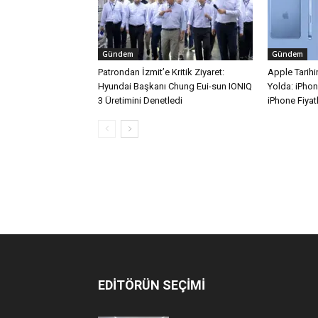
Gündem
Gündem
Patrondan İzmit’e Kritik Ziyaret:
Apple Tarihin
Hyundai Başkanı Chung Eui-sun IONIQ
Yolda: iPhon
3 Üretimini Denetledi
iPhone Fiyatl
EDİTÖRÜN SEÇİMİ