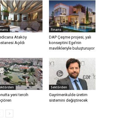
inans
Finans
dicana Ataköy
DAP Çeşme projesi, yalı
stanesi Açıldı
konseptini Ege’nin
mavilikleriyle buluşturuyor
ektörden
Sektörden
nutta yeni tercih
Gayrimenkulde üretim
çiören
sistemini değiştirecek