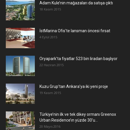
Adam Kule’nin mağazaları da satışa çıktı
18 Kasım 2015
İstMarina Ofis’te lansman öncesi fırsat
4 Eylül 2015
Oryapark’ta fiyatlar 523 bin liradan başlıyor
22 Haziran 2015
​Kuzu Grup’tan Ankara’ya iki yeni proje
19 Kasım 2015
Türkiye’nin ilk ve tek dikey ormanı Greenox
Urban Residence’ın yüzde 30’u...
20 Mayıs 2016