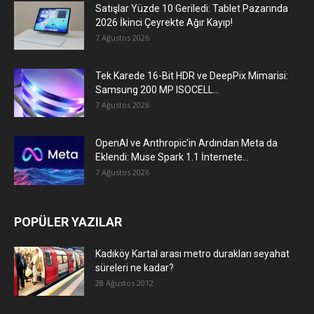
Satışlar Yüzde 10 Geriledi: Tablet Pazarında
2026 İkinci Çeyrekte Ağır Kayıp!
7 Ağustos 2026
Tek Karede 16-Bit HDR ve DeepPix Mimarisi:
Samsung 200 MP ISOCELL...
7 Ağustos 2026
OpenAI ve Anthropic’in Ardından Meta da
Eklendi: Muse Spark 1.1 İnternete...
7 Ağustos 2026
POPÜLER YAZILAR
Kadıköy Kartal arası metro durakları seyahat
süreleri ne kadar?
28 Ağustos 2012