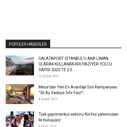
POPÜLER HABERLER
GALATAPORT İSTANBUL’U ANA LİMAN
OLARAK KULLANAN KRUVAZİYER YOLCU
SAYISI 2025’TE 2.5...
10 Şubat 2025
Mesa’dan Yılın En Avantajlı Son Kampanyası
“36 Ay Vadeye Sıfır Faiz”!
8 Aralık 2023
Türk gayrimenkul sektörü Körfez yatırımcıları
ile buluşuyor
8 Ekim 2015