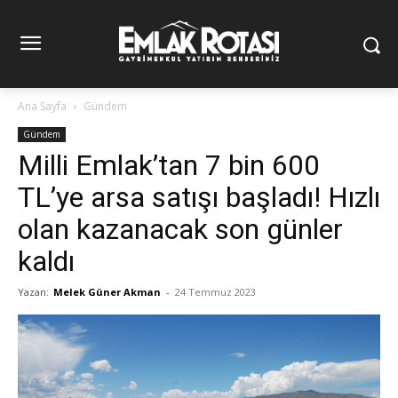
Ana Sayfa
Gündem
Gündem
Milli Emlak’tan 7 bin 600
TL’ye arsa satışı başladı! Hızlı
olan kazanacak son günler
kaldı
Yazan:
Melek Güner Akman
-
24 Temmuz 2023