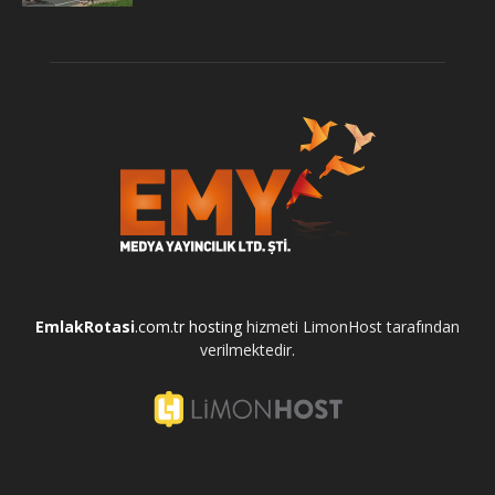
EmlakRotasi
.com.tr
hosting
hizmeti LimonHost tarafından
verilmektedir.