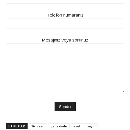
Telefon numaranız
Mesajınız veya sorunuz
ETİKETLER
16 nisan
çanakkale
evet
hayır