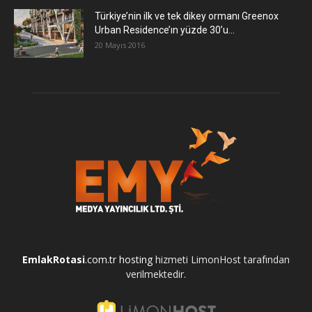
Türkiye’nin ilk ve tek dikey ormanı Greenox
Urban Residence’ın yüzde 30’u...
20 Mayıs 2016
EmlakRotasi
.com.tr
hosting
hizmeti LimonHost tarafından
verilmektedir.