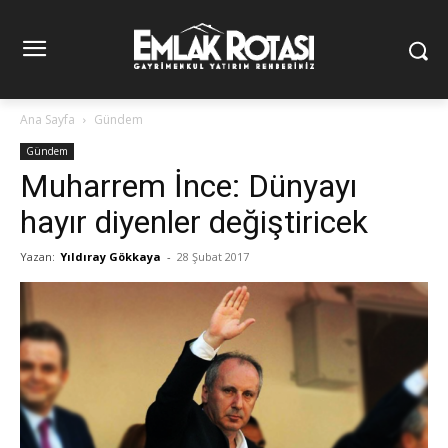
Ana Sayfa
Gündem
Gündem
Muharrem İnce: Dünyayı
hayır diyenler değiştiricek
Yazan:
Yıldıray Gökkaya
-
28 Şubat 2017