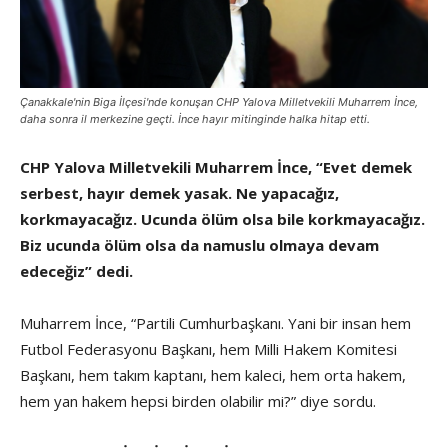
Çanakkale'nin Biga İlçesi'nde konuşan CHP Yalova Milletvekili Muharrem İnce,
daha sonra il merkezine geçti. İnce hayır mitinginde halka hitap etti.
CHP Yalova Milletvekili Muharrem İnce, “Evet demek
serbest, hayır demek yasak. Ne yapacağız,
korkmayacağız. Ucunda ölüm olsa bile korkmayacağız.
Biz ucunda ölüm olsa da namuslu olmaya devam
edeceğiz” dedi.
Muharrem İnce, “Partili Cumhurbaşkanı. Yani bir insan hem
Futbol Federasyonu Başkanı, hem Milli Hakem Komitesi
Başkanı, hem takım kaptanı, hem kaleci, hem orta hakem,
hem yan hakem hepsi birden olabilir mi?” diye sordu.