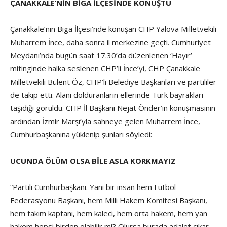
ÇANAKKALE’NİN BİGA İLÇESİNDE KONUŞTU
Çanakkale’nin Biga İlçesi’nde konuşan CHP Yalova Milletvekili
Muharrem İnce, daha sonra il merkezine geçti. Cumhuriyet
Meydanı’nda bugün saat 17.30’da düzenlenen ‘Hayır’
mitinginde halka seslenen CHP’li İnce’yi, CHP Çanakkale
Milletvekili Bülent Öz, CHP’li Belediye Başkanları ve partililer
de takip etti. Alanı dolduranların ellerinde Türk bayrakları
taşıdığı görüldü. CHP İl Başkanı Nejat Önder’in konuşmasının
ardından İzmir Marşı’yla sahneye gelen Muharrem İnce,
Cumhurbaşkanına yüklenip şunları söyledi:
UCUNDA ÖLÜM OLSA BİLE ASLA KORKMAYIZ
“Partili Cumhurbaşkanı. Yani bir insan hem Futbol
Federasyonu Başkanı, hem Milli Hakem Komitesi Başkanı,
hem takım kaptanı, hem kaleci, hem orta hakem, hem yan
hakem hepsi birden olabilir mi? Olursa burada adalet çıkar