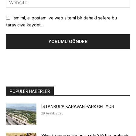
Ismimi, e-postamı ve web sitemi bir dahaki sefere bu
tarayıcıya kaydet.
POPÜLER HABERLER
İSTANBUL’A KARAVAN PARK GELİYOR
29 Aralık 2025
​Silvan’a içme suyunun yüzde 35’i tamamlandı