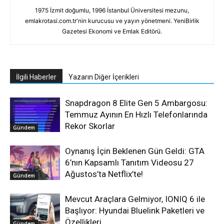
1975 İzmit doğumlu, 1996 İstanbul Üniversitesi mezunu,
emlakrotasi.com.tr'nin kurucusu ve yayın yönetmeni. YeniBirlik
Gazetesi Ekonomi ve Emlak Editörü.
İlgili Haberler
Yazarın Diğer İçerikleri
Snapdragon 8 Elite Gen 5 Ambargosu:
Temmuz Ayının En Hızlı Telefonlarında
Rekor Skorlar
Gündem
Oynanış İçin Beklenen Gün Geldi: GTA
6’nın Kapsamlı Tanıtım Videosu 27
Ağustos’ta Netflix’te!
Gündem
Mevcut Araçlara Gelmiyor, IONIQ 6 ile
Başlıyor: Hyundai Bluelink Paketleri ve
Özellikleri
Gündem