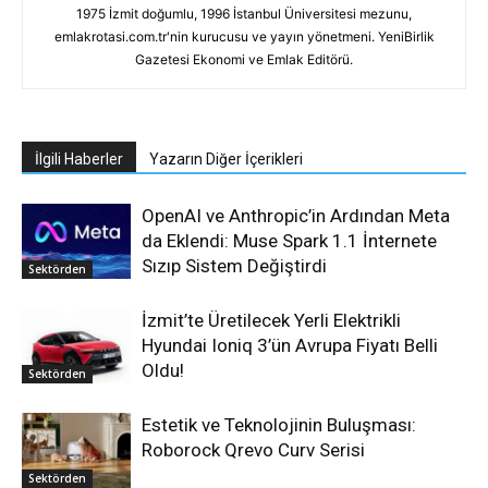
1975 İzmit doğumlu, 1996 İstanbul Üniversitesi mezunu,
emlakrotasi.com.tr'nin kurucusu ve yayın yönetmeni. YeniBirlik
Gazetesi Ekonomi ve Emlak Editörü.
İlgili Haberler
Yazarın Diğer İçerikleri
OpenAI ve Anthropic’in Ardından Meta
da Eklendi: Muse Spark 1.1 İnternete
Sızıp Sistem Değiştirdi
Sektörden
İzmit’te Üretilecek Yerli Elektrikli
Hyundai Ioniq 3’ün Avrupa Fiyatı Belli
Oldu!
Sektörden
Estetik ve Teknolojinin Buluşması:
Roborock Qrevo Curv Serisi
Sektörden