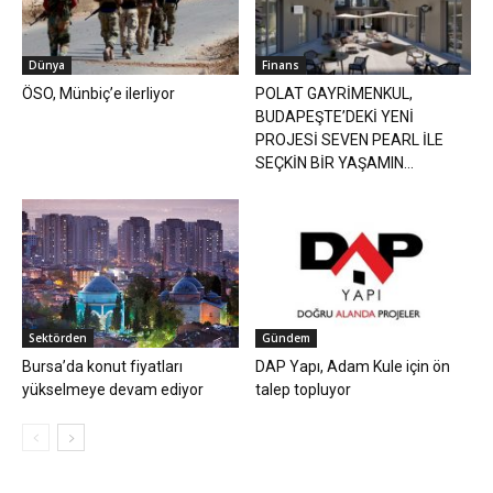
Dünya
Finans
ÖSO, Münbiç’e ilerliyor
POLAT GAYRİMENKUL,
BUDAPEŞTE’DEKİ YENİ
PROJESİ SEVEN PEARL İLE
SEÇKİN BİR YAŞAMIN...
Sektörden
Gündem
Bursa’da konut fiyatları
DAP Yapı, Adam Kule için ön
yükselmeye devam ediyor
talep topluyor