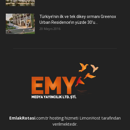
Türkiye’nin ilk ve tek dikey ormanı Greenox
Urban Residence’ın yüzde 30’u...
20 Mayıs 2016
EmlakRotasi
.com.tr
hosting
hizmeti LimonHost tarafından
verilmektedir.