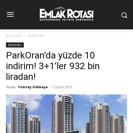
Ana Sayfa
Sektörden
Sektörden
ParkOran’da yüzde 10
indirim! 3+1’ler 932 bin
liradan!
Yazan:
Yıldıray Gökkaya
-
2 Şubat 2015