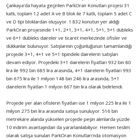
Çankaya'da hayata geçirilen ParkOran Konutları projesi 31
katlı, toplam 12 adet A ve B blok ile 7 katlı, toplam 5 adet C
ve D tipi bloklardan oluşuyor. 1.832 konutun yer aldığı
ParkOran projesinde 1+1, 2+1, 3+1, 4+1, 5+1, 5+1 dubleks
ve 6+1 dubleks daireler ve ticaret merkezinde ofisler ve
dükkanlar bulunuyor. Satışlarının çoğunluğunun tamamlandığı
projede 3+1, 4+1 ve 5+1 tipindeki dairelerin satışları
devam ediyor. Projedeki 3+1 dairelerin fiyatları 932 bin 80
lira ile 992 bin 685 lira arasında, 4+1 dairelerin fiyatları 993
bin 675 lira ile 1 milyon 148 bin 246 lira arasında, 5+1
dairelerin fiyatları 1 milyon 667 bin lira olarak belirlendi.
Projede yer alan ofislerin fiyatları ise 1 milyon 225 lira ile 1
milyon 275 bin lira arasında satışa sunuluyor. 516 bin
metrekare alanda yükselen projede peşin alımlarda yüzde
10 indirim avantajından da yararlanılabiliyor. Hemen teslim
olarak satışa sunulan ParkOran Konutları'nda otomasyon