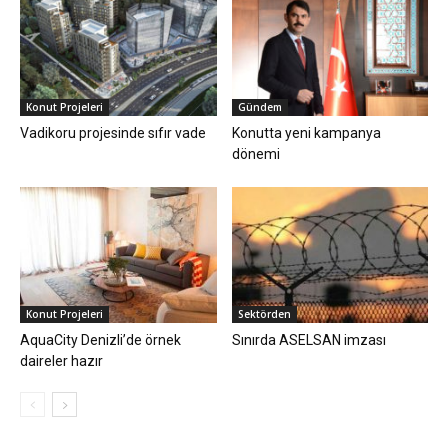
Konut Projeleri
Gündem
Vadikoru projesinde sıfır vade
Konutta yeni kampanya
dönemi
Konut Projeleri
Sektörden
AquaCity Denizli’de örnek
Sınırda ASELSAN imzası
daireler hazır