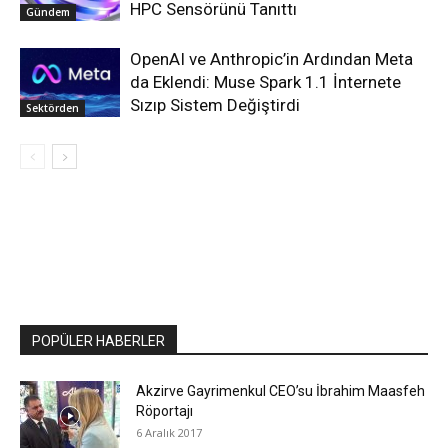
HPC Sensörünü Tanıttı
Gündem
OpenAI ve Anthropic’in Ardından Meta
da Eklendi: Muse Spark 1.1 İnternete
Sızıp Sistem Değiştirdi
Sektörden
POPÜLER HABERLER
Akzirve Gayrimenkul CEO’su İbrahim Maasfeh
Röportajı
6 Aralık 2017