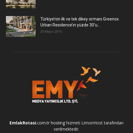
Türkiye’nin ilk ve tek dikey ormanı Greenox
Urban Residence’ın yüzde 30’u...
20 Mayıs 2016
EmlakRotasi
.com.tr
hosting
hizmeti LimonHost tarafından
verilmektedir.