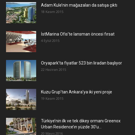
Adam Kule’nin mağazaları da satışa çıktı
18 Kasım 2015
İstMarina Ofis’te lansman öncesi fırsat
4 Eylül 2015
Oryapark’ta fiyatlar 523 bin liradan başlıyor
22 Haziran 2015
​Kuzu Grup’tan Ankara’ya iki yeni proje
19 Kasım 2015
Türkiye’nin ilk ve tek dikey ormanı Greenox
Urban Residence’ın yüzde 30’u...
20 Mayıs 2016