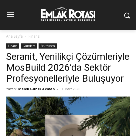
Ana Sayfa
Finans
Finans
Gündem
Sektörden
Seranit, Yenilikçi Çözümleriyle
MosBuild 2026’da Sektör
Profesyonelleriyle Buluşuyor
Yazan:
Melek Güner Akman
-
31 Mart 2026