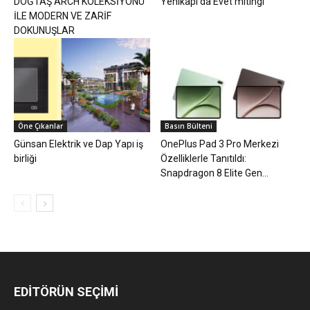
DOĞTAŞ ARCH KOLEKSİYONU
Yenikapı’da Evet mitingi
İLE MODERN VE ZARİF
DOKUNUŞLAR
Öne Çıkanlar
Basın Bülteni
Günsan Elektrik ve Dap Yapı iş
OnePlus Pad 3 Pro Merkezi
birliği
Özelliklerle Tanıtıldı:
Snapdragon 8 Elite Gen...
EDİTÖRÜN SEÇİMİ