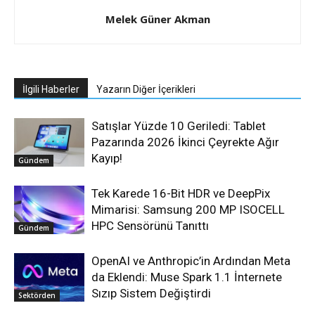
Melek Güner Akman
İlgili Haberler
Yazarın Diğer İçerikleri
Satışlar Yüzde 10 Geriledi: Tablet
Pazarında 2026 İkinci Çeyrekte Ağır
Kayıp!
Gündem
Tek Karede 16-Bit HDR ve DeepPix
Mimarisi: Samsung 200 MP ISOCELL
HPC Sensörünü Tanıttı
Gündem
OpenAI ve Anthropic’in Ardından Meta
da Eklendi: Muse Spark 1.1 İnternete
Sızıp Sistem Değiştirdi
Sektörden