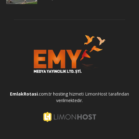
EmlakRotasi
.com.tr
hosting
hizmeti LimonHost tarafından
verilmektedir.