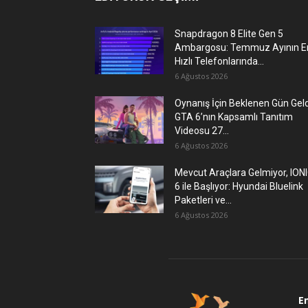
Snapdragon 8 Elite Gen 5
Ambargosu: Temmuz Ayının E
Hızlı Telefonlarında...
6 Ağustos 2026
Oynanış İçin Beklenen Gün Geld
GTA 6’nın Kapsamlı Tanıtım
Videosu 27...
6 Ağustos 2026
Mevcut Araçlara Gelmiyor, ION
6 ile Başlıyor: Hyundai Bluelink
Paketleri ve...
6 Ağustos 2026
E