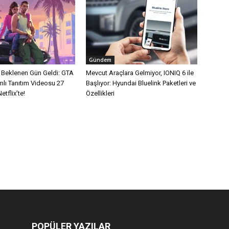
Gündem
n Beklenen Gün Geldi: GTA
Mevcut Araçlara Gelmiyor, IONIQ 6 ile
mlı Tanıtım Videosu 27
Başlıyor: Hyundai Bluelink Paketleri ve
tflix’te!
Özellikleri
POPÜLER YAZILAR