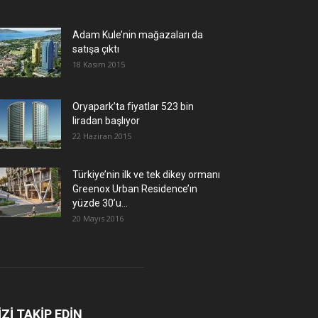
Adam Kule’nin mağazaları da
satışa çıktı
18 Kasım 2015
Oryapark’ta fiyatlar 523 bin
liradan başlıyor
22 Haziran 2015
Türkiye’nin ilk ve tek dikey ormanı
Greenox Urban Residence’ın
yüzde 30’u...
20 Mayıs 2016
İZİ TAKİP EDİN