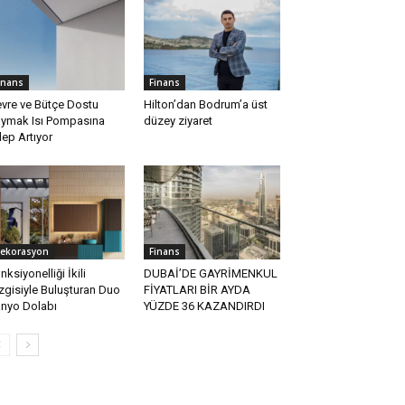
inans
Finans
vre ve Bütçe Dostu
Hilton’dan Bodrum’a üst
ymak Isı Pompasına
düzey ziyaret
lep Artıyor
ekorasyon
Finans
nksiyonelliği İkili
DUBAİ’DE GAYRİMENKUL
zgisiyle Buluşturan Duo
FİYATLARI BİR AYDA
nyo Dolabı
YÜZDE 36 KAZANDIRDI