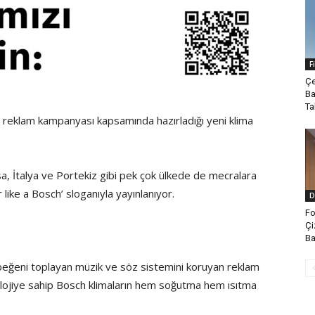
F
Çe
Ba
Ta
eklam kampanyası kapsamında hazırladığı yeni klima
a, İtalya ve Portekiz gibi pek çok ülkede de mecralara
r like a Bosch’ sloganıyla yayınlanıyor.
D
Fo
Çi
Ba
beğeni toplayan müzik ve söz sistemini koruyan reklam
knolojiye sahip Bosch klimaların hem soğutma hem ısıtma