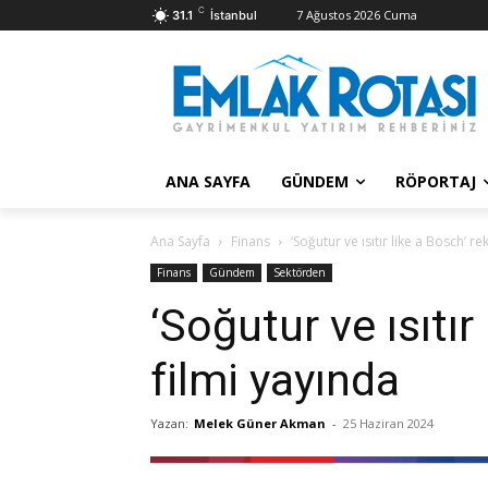
C
7 Ağustos 2026 Cuma
31.1
İstanbul
ANA SAYFA
GÜNDEM
RÖPORTAJ
Ana Sayfa
Finans
‘Soğutur ve ısıtır like a Bosch’ r
Finans
Gündem
Sektörden
‘Soğutur ve ısıtır
filmi yayında
Yazan:
Melek Güner Akman
-
25 Haziran 2024