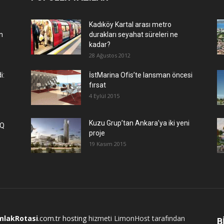
Kadıköy Kartal arası metro
n
durakları seyahat süreleri ne
kadar?
28 Ağustos 2012
i:
İstMarina Ofis’te lansman öncesi
fırsat
4 Eylül 2015
​Kuzu Grup’tan Ankara’ya iki yeni
IQ
proje
19 Kasım 2015
mlakRotasi
.com.tr
hosting
hizmeti LimonHost tarafından
B