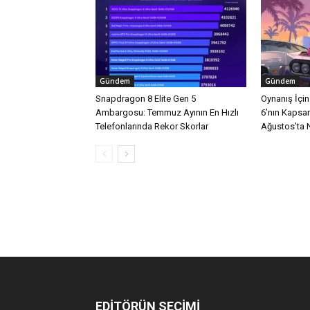
Gündem
Gündem
Snapdragon 8 Elite Gen 5
Oynanış İçi
Ambargosu: Temmuz Ayının En Hızlı
6’nın Kapsa
Telefonlarında Rekor Skorlar
Ağustos’ta Ne
EDİTÖRÜN SEÇİMİ