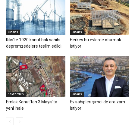
Finans
Finans
Kilis’te 1920 konut hak sahibi
Herkes bu evlerde oturmak
depremzedelere teslim edildi
istiyor
Sektörden
Finans
Emlak Konut’tan 3 Mayıs’ta
Ev sahipleri şimdi de ara zam
yeni ihale
istiyor