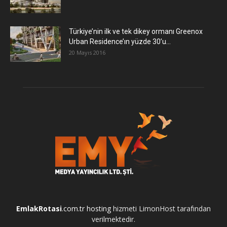
Türkiye’nin ilk ve tek dikey ormanı Greenox
Urban Residence’ın yüzde 30’u...
20 Mayıs 2016
EmlakRotasi
.com.tr
hosting
hizmeti LimonHost tarafından
verilmektedir.