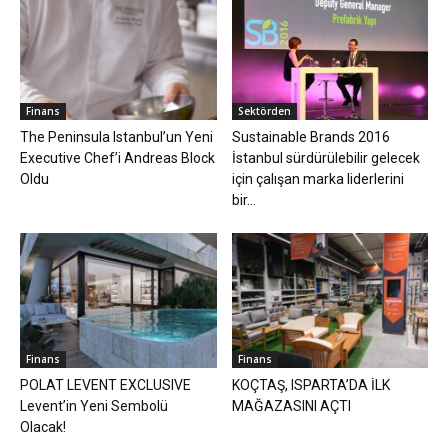
Finans
Sektörden
The Peninsula Istanbul’un Yeni
Sustainable Brands 2016
Executive Chef’i Andreas Block
İstanbul sürdürülebilir gelecek
Oldu
için çalışan marka liderlerini
bir...
Finans
Finans
POLAT LEVENT EXCLUSIVE
KOÇTAŞ, ISPARTA’DA İLK
Levent’in Yeni Sembolü
MAĞAZASINI AÇTI
Olacak!