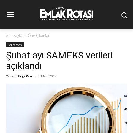
Ana Sayfa
Öne Çıkanlar
Sektörden
Şubat ayı SAMEKS verileri
açıklandı
Yazan:
Ezgi Kızıl
-
1 Mart 2018