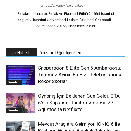
https://www.emlakrotasi.com.tr
Emlakrotasi.com.tr Emlak ve Ekonomi Editörü. 1994 İstanbul
doğumlu. İstanbul Üniversitesi İletişim Fakültesi Gazetecilik
Bölümü'nden 2016 yılında mezun oldu.
İlgili Haberler
Yazarın Diğer İçerikleri
Snapdragon 8 Elite Gen 5 Ambargosu:
Temmuz Ayının En Hızlı Telefonlarında
Rekor Skorlar
Gündem
Oynanış İçin Beklenen Gün Geldi: GTA
6’nın Kapsamlı Tanıtım Videosu 27
Ağustos’ta Netflix’te!
Gündem
Mevcut Araçlara Gelmiyor, IONIQ 6 ile
Başlıyor: Hyundai Bluelink Paketleri ve