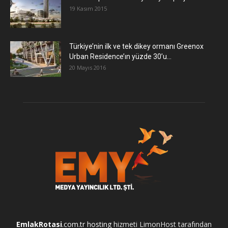
19 Kasım 2015
Türkiye’nin ilk ve tek dikey ormanı Greenox
Urban Residence’ın yüzde 30’u...
20 Mayıs 2016
EmlakRotasi
.com.tr
hosting
hizmeti LimonHost tarafından