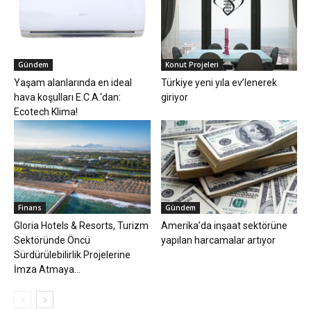
Gündem
Konut Projeleri
Yaşam alanlarında en ideal
Türkiye yeni yıla ev’lenerek
hava koşulları E.C.A.‘dan:
giriyor
Ecotech Klima!
Finans
Gündem
Gloria Hotels & Resorts, Turizm
Amerika’da inşaat sektörüne
Sektöründe Öncü
yapılan harcamalar artıyor
Sürdürülebilirlik Projelerine
İmza Atmaya...