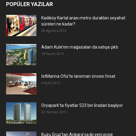
POPÜLER YAZILAR
Kadıköy Kartal arası metro durakları seyahat
süreleri ne kadar?
28 Ağustos 2012
Adam Kule’nin mağazaları da satışa çıktı
18 Kasım 2015
İstMarina Ofis’te lansman öncesi fırsat
4 Eylül 2015
Oryapark’ta fiyatlar 523 bin liradan başlıyor
22 Haziran 2015
​Kuzu Grup’tan Ankara’ya iki yeni proje