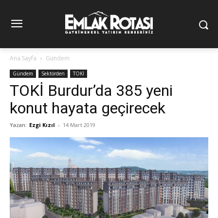
Ana Sayfa
Gündem
Gündem
Sektörden
TOKİ
TOKİ Burdur’da 385 yeni
konut hayata geçirecek
Yazan:
Ezgi Kızıl
-
14 Mart 2019