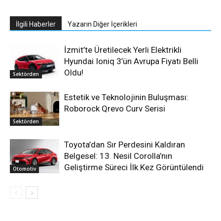
İlgili Haberler
Yazarın Diğer İçerikleri
İzmit’te Üretilecek Yerli Elektrikli
Hyundai Ioniq 3’ün Avrupa Fiyatı Belli
Oldu!
Sektörden
Estetik ve Teknolojinin Buluşması:
Roborock Qrevo Curv Serisi
Sektörden
Toyota’dan Sır Perdesini Kaldıran
Belgesel: 13. Nesil Corolla’nın
Geliştirme Süreci İlk Kez Görüntülendi
Otomotiv