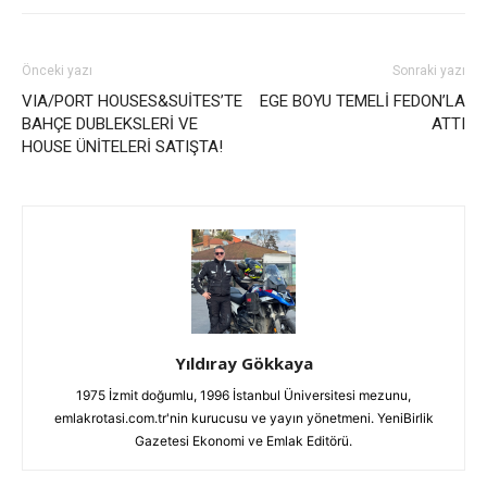
Önceki yazı
Sonraki yazı
VIA/PORT HOUSES&SUİTES’TE
EGE BOYU TEMELİ FEDON’LA
BAHÇE DUBLEKSLERİ VE
ATTI
HOUSE ÜNİTELERİ SATIŞTA!
Yıldıray Gökkaya
1975 İzmit doğumlu, 1996 İstanbul Üniversitesi mezunu,
emlakrotasi.com.tr'nin kurucusu ve yayın yönetmeni. YeniBirlik
Gazetesi Ekonomi ve Emlak Editörü.