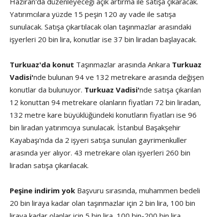
Haziran'da düzenleyeceği açık artırma ile satışa çıkaracak.
Yatırımcılara yüzde 15 peşin 120 ay vade ile satışa
sunulacak. Satışa çıkartılacak olan taşınmazlar arasındaki
işyerleri 20 bin lira, konutlar ise 37 bin liradan başlayacak.
Turkuaz'da konut
Taşınmazlar arasında Ankara
Turkuaz
Vadisi'
nde bulunan 94 ve 132 metrekare arasında değişen
konutlar da bulunuyor.
Turkuaz Vadisi'
nde satışa çıkarılan
12 konuttan 94 metrekare olanların fiyatları 72 bin liradan,
132 metre kare büyüklüğündeki konutların fiyatları ise 96
bin liradan yatırımcıya sunulacak. İstanbul Başakşehir
Kayabaşı'nda da 2 işyeri satışa sunulan gayrimenkuller
arasında yer alıyor. 43 metrekare olan işyerleri 260 bin
liradan satışa çıkarılacak.
Peşine indirim yok
Başvuru sırasında, muhammen bedeli
20 bin liraya kadar olan taşınmazlar için 2 bin lira, 100 bin
liraya kadar olanlar için 5 bin lira, 100 bin-200 bin lira