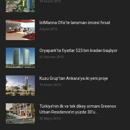
18 Kasım 2015
İstMarina Ofis’te lansman öncesi fırsat
4 Eylül 2015
Oryapark’ta fiyatlar 523 bin liradan başlıyor
22 Haziran 2015
​Kuzu Grup’tan Ankara’ya iki yeni proje
19 Kasım 2015
Türkiye’nin ilk ve tek dikey ormanı Greenox
Urban Residence’ın yüzde 30’u...
20 Mayıs 2016