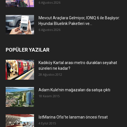
6 Ağustos 2026
Mevcut Araçlara Gelmiyor, IONIQ 6 ile Başlıyor:
Hyundai Bluelink Paketleri ve...
6 Ağustos 2026
POPÜLER YAZILAR
Kadıköy Kartal arası metro durakları seyahat
süreleri ne kadar?
28 Ağustos 2012
Adam Kule’nin mağazaları da satışa çıktı
18 Kasım 2015
İstMarina Ofis’te lansman öncesi fırsat
4 Eylül 2015