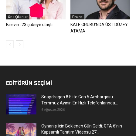
Öne Çıkanlar
Finans
Birevim 23 şubeye ulaştı
KALE GRUBU’NDA ÜST DÜZEY
ATAMA
EDİTÖRÜN SEÇİMİ
Snapdragon 8 Elite Gen 5 Ambargosu:
Temmuz Ayının En Hızlı Telefonlarında...
6 Ağustos 2026
Oynanış İçin Beklenen Gün Geldi: GTA 6’nın
Kapsamlı Tanıtım Videosu 27...