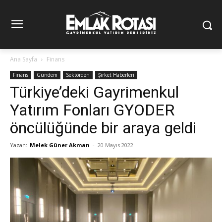
Ana Sayfa
Finans
Finans
Gündem
Sektörden
Şirket Haberleri
Türkiye’deki Gayrimenkul
Yatırım Fonları GYODER
öncülüğünde bir araya geldi
Yazan:
Melek Güner Akman
-
20 Mayıs 2022