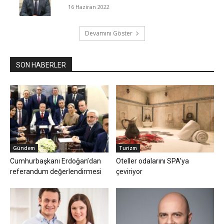
16 Haziran 2022
Devamını Göster
SON HABERLER
Gündem
Turizm
Cumhurbaşkanı Erdoğan’dan
Oteller odalarını SPA’ya
referandum değerlendirmesi
çeviriyor