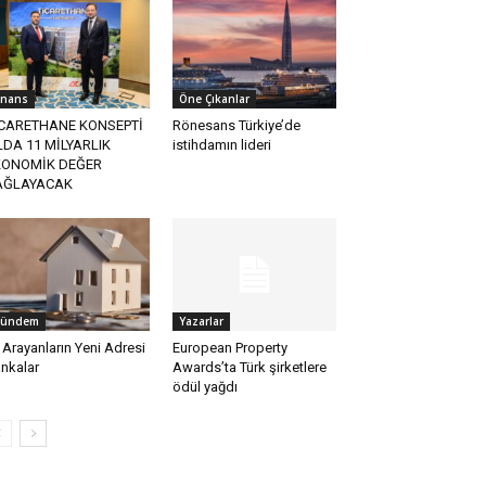
inans
Öne Çıkanlar
İCARETHANE KONSEPTİ
Rönesans Türkiye’de
LDA 11 MİLYARLIK
istihdamın lideri
KONOMİK DEĞER
AĞLAYACAK
ündem
Yazarlar
 Arayanların Yeni Adresi
European Property
nkalar
Awards’ta Türk şirketlere
ödül yağdı