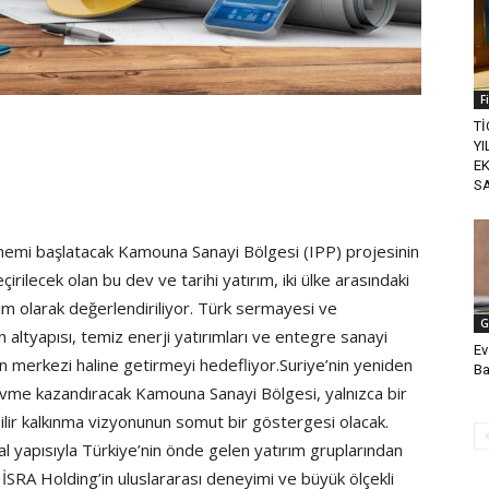
F
T
YI
E
S
önemi başlatacak Kamouna Sanayi Bölgesi (IPP) projesinin
rilecek olan bu dev ve tarihi yatırım, iki ülke arasındaki
dım olarak değerlendiriliyor. Türk sermayesi ve
G
altyapısı, temiz enerji yatırımları ve entegre sanayi
Ev
ın merkezi haline getirmeyi hedefliyor.Suriye’nin yeniden
Ba
vme kazandıracak Kamouna Sanayi Bölgesi, yalnızca bir
ilir kalkınma vizyonunun somut bir göstergesi olacak.
al yapısıyla Türkiye’nin önde gelen yatırım gruplarından
. İSRA Holding’in uluslararası deneyimi ve büyük ölçekli