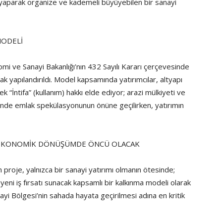
i yaparak organize ve kademeli büyüyebilen bir sanayi
MODELİ
i ve Sanayi Bakanlığı’nın 432 Sayılı Kararı çerçevesinde
yapılandırıldı. Model kapsamında yatırımcılar, altyapı
ek “İntifa” (kullanım) hakkı elde ediyor; arazi mülkiyeti ve
inde emlak spekülasyonunun önüne geçilirken, yatırımın
, EKONOMİK DÖNÜŞÜMDE ÖNCÜ OLACAK
proje, yalnızca bir sanayi yatırımı olmanın ötesinde;
yeni iş fırsatı sunacak kapsamlı bir kalkınma modeli olarak
yi Bölgesi’nin sahada hayata geçirilmesi adına en kritik