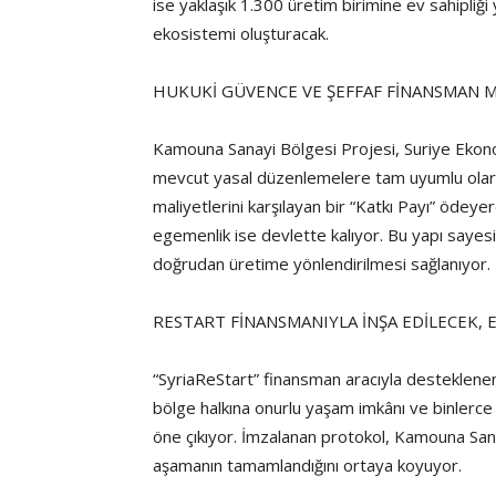
ise yaklaşık 1.300 üretim birimine ev sahipliğ
ekosistemi oluşturacak.
HUKUKİ GÜVENCE VE ŞEFFAF FİNANSMAN 
Kamouna Sanayi Bölgesi Projesi, Suriye Ekonom
mevcut yasal düzenlemelere tam uyumlu olarak 
maliyetlerini karşılayan bir “Katkı Payı” ödeyer
egemenlik ise devlette kalıyor. Bu yapı sayes
doğrudan üretime yönlendirilmesi sağlanıyor.
RESTART FİNANSMANIYLA İNŞA EDİLECEK
“SyriaReStart” finansman aracıyla desteklenen 
bölge halkına onurlu yaşam imkânı ve binlerce 
öne çıkıyor. İmzalanan protokol, Kamouna Sana
aşamanın tamamlandığını ortaya koyuyor.