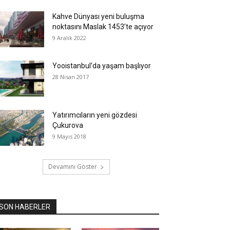
Kahve Dünyası yeni buluşma
noktasını Maslak 1453’te açıyor
9 Aralık 2022
Yooistanbul’da yaşam başlıyor
28 Nisan 2017
Yatırımcıların yeni gözdesi
Çukurova
9 Mayıs 2018
Devamını Göster
SON HABERLER