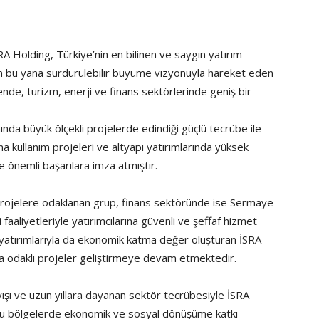
RA Holding, Türkiye’nin en bilinen ve saygın yatırım
an bu yana sürdürülebilir büyüme vizyonuyla hareket eden
ende, turizm, enerji ve finans sektörlerinde geniş bir
ında büyük ölçekli projelerde edindiği güçlü tecrübe ile
ma kullanım projeleri ve altyapı yatırımlarında yüksek
e önemli başarılara imza atmıştır.
r projelere odaklanan grup, finans sektöründe ise Sermaye
faaliyetleriyle yatırımcılarına güvenli ve şeffaf hizmet
yatırımlarıyla da ekonomik katma değer oluşturan İSRA
nma odaklı projeler geliştirmeye devam etmektedir.
şı ve uzun yıllara dayanan sektör tecrübesiyle İSRA
duğu bölgelerde ekonomik ve sosyal dönüşüme katkı