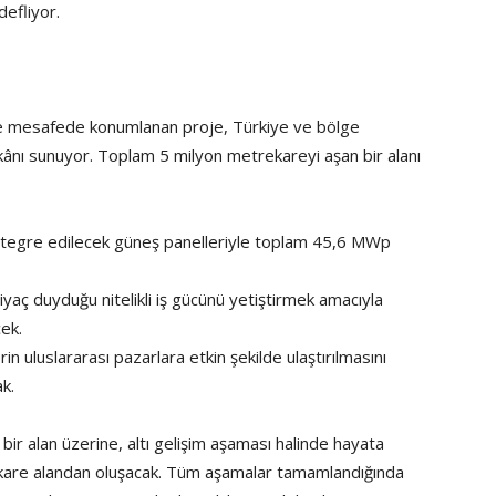
defliyor.
tre mesafede konumlanan proje, Türkiye ve bölge
kânı sunuyor. Toplam 5 milyon metrekareyi aşan bir alanı
a entegre edilecek güneş panelleriyle toplam 45,6 MWp
iyaç duyduğu nitelikli iş gücünü yetiştirmek amacıyla
ek.
rin uluslararası pazarlara etkin şekilde ulaştırılmasını
ak.
bir alan üzerine, altı gelişim aşaması halinde hayata
rekare alandan oluşacak. Tüm aşamalar tamamlandığında