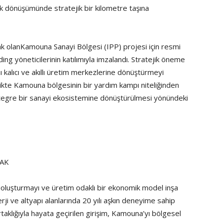
mik dönüşümünde stratejik bir kilometre taşına
ak olanKamouna Sanayi Bölgesi (IPP) projesi için resmi
ding yöneticilerinin katılımıyla imzalandı. Stratejik öneme
ı kalıcı ve akıllı üretim merkezlerine dönüştürmeyi
rlikte Kamouna bölgesinin bir yardım kampı niteliğinden
entegre bir sanayi ekosistemine dönüştürülmesi yönündeki
CAK
arı oluşturmayı ve üretim odaklı bir ekonomik model inşa
ji ve altyapı alanlarında 20 yılı aşkın deneyime sahip
taklığıyla hayata geçirilen girişim, Kamouna’yı bölgesel