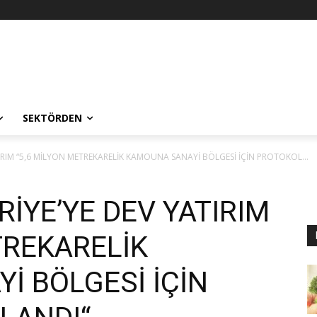
SEKTÖRDEN
TIRIM “5,6 MİLYON METREKARELİK KAMOUNA SANAYİ BÖLGESİ İÇİN PROTOKOL...
RİYE’YE DEV YATIRIM
TREKARELİK
İ BÖLGESİ İÇİN