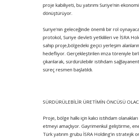
proje kabiliyeti, bu yatırımı Suriye’nin ekono
dönüştürüyor.
Suriye’nin geleceğinde önemli bir rol oynayac
protokol, Suriye devleti yetkilileri ve İSRA Hol
sahip proje,bölgedeki geçici yerleşim alanların
hedefliyor. Gerçekleştirilen imza töreniyle bi
çıkarılarak, sürdürülebilir istihdam sağlayan
süreç resmen başlatıldı.
SÜRDÜRÜLEBİLİR ÜRETİMİN ÖNCÜSÜ OLA
Proje, bölge halkı için kalıcı istihdam olanakl
etmeyi amaçlıyor. Gayrimenkul geliştirme, ener
Türk yatırım grubu İSRA Holding’in stratejik or