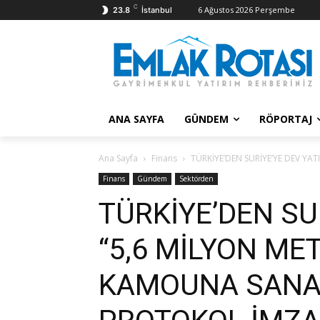
C
6 Ağustos 2026 Perşembe
23.8
İstanbul
ANA SAYFA
GÜNDEM
RÖPORTAJ
Ana Sayfa
Finans
TÜRKİYE’DEN SURİYE’YE DEV YA
Finans
Gündem
Sektörden
TÜRKİYE’DEN SU
“5,6 MİLYON ME
KAMOUNA SANAY