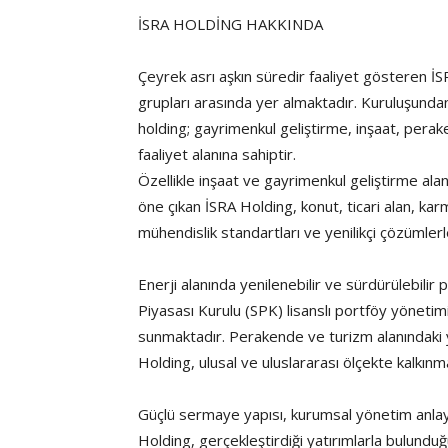
İSRA HOLDİNG HAKKINDA
Çeyrek asrı aşkın süredir faaliyet gösteren İS
grupları arasında yer almaktadır. Kuruluşund
holding; gayrimenkul geliştirme, inşaat, perak
faaliyet alanına sahiptir.
Özellikle inşaat ve gayrimenkul geliştirme alan
öne çıkan İSRA Holding, konut, ticari alan, kar
mühendislik standartları ve yenilikçi çözümlerl
Enerji alanında yenilenebilir ve sürdürülebili
Piyasası Kurulu (SPK) lisanslı portföy yönetimi 
sunmaktadır. Perakende ve turizm alanındaki 
Holding, ulusal ve uluslararası ölçekte kalkı
Güçlü sermaye yapısı, kurumsal yönetim anlayı
Holding, gerçekleştirdiği yatırımlarla bulun