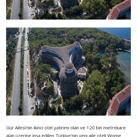
Gür Ailesi’nin ikinci otel yatırımı olan ve 120 bin metrekare
alan üzerine inşa edilen Türkiye’nin yeni aile oteli Wome