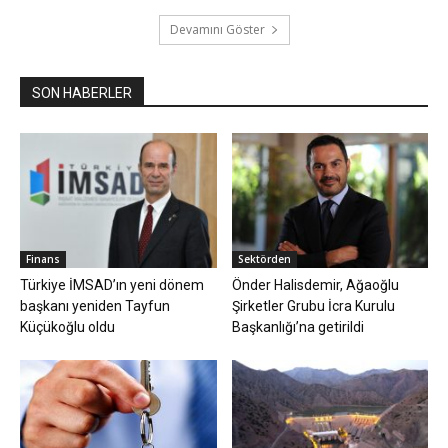
Devamını Göster
SON HABERLER
Finans
Sektörden
Türkiye İMSAD’ın yeni dönem
Önder Halisdemir, Ağaoğlu
başkanı yeniden Tayfun
Şirketler Grubu İcra Kurulu
Küçükoğlu oldu
Başkanlığı’na getirildi