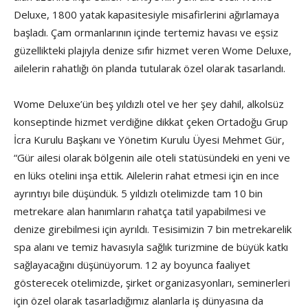
Deluxe, 1800 yatak kapasitesiyle misafirlerini ağırlamaya
başladı. Çam ormanlarının içinde tertemiz havası ve eşsiz
güzellikteki plajıyla denize sıfır hizmet veren Wome Deluxe,
ailelerin rahatlığı ön planda tutularak özel olarak tasarlandı.
Wome Deluxe’ün beş yıldızlı otel ve her şey dahil, alkolsüz
konseptinde hizmet verdiğine dikkat çeken Ortadoğu Grup
İcra Kurulu Başkanı ve Yönetim Kurulu Üyesi Mehmet Gür,
“Gür ailesi olarak bölgenin aile oteli statüsündeki en yeni ve
en lüks otelini inşa ettik. Ailelerin rahat etmesi için en ince
ayrıntıyı bile düşündük. 5 yıldızlı otelimizde tam 10 bin
metrekare alan hanımların rahatça tatil yapabilmesi ve
denize girebilmesi için ayrıldı. Tesisimizin 7 bin metrekarelik
spa alanı ve temiz havasıyla sağlık turizmine de büyük katkı
sağlayacağını düşünüyorum. 12 ay boyunca faaliyet
gösterecek otelimizde, şirket organizasyonları, seminerleri
için özel olarak tasarladığımız alanlarla iş dünyasına da