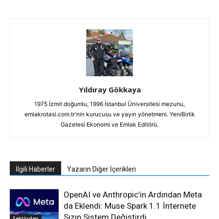
Yıldıray Gökkaya
1975 İzmit doğumlu, 1996 İstanbul Üniversitesi mezunu,
emlakrotasi.com.tr'nin kurucusu ve yayın yönetmeni. YeniBirlik
Gazetesi Ekonomi ve Emlak Editörü.
İlgili Haberler
Yazarın Diğer İçerikleri
OpenAI ve Anthropic’in Ardından Meta
da Eklendi: Muse Spark 1.1 İnternete
Sızıp Sistem Değiştirdi
Sektörden