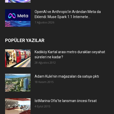
OpenAI ve Anthropic’in Ardından Meta da
Eklendi: Muse Spark 1.1 İnternete...
7 Ağustos 2026
POPÜLER YAZILAR
Kadıköy Kartal arası metro durakları seyahat
süreleri ne kadar?
28 Ağustos 2012
Adam Kule’nin mağazaları da satışa çıktı
18 Kasım 2015
İstMarina Ofis’te lansman öncesi fırsat
4 Eylül 2015