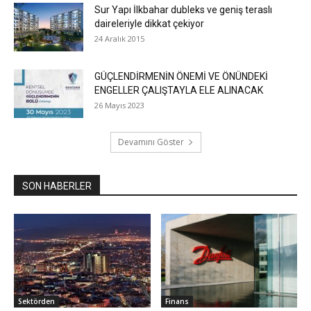
Sur Yapı İlkbahar dubleks ve geniş teraslı
daireleriyle dikkat çekiyor
24 Aralık 2015
GÜÇLENDİRMENİN ÖNEMİ VE ÖNÜNDEKİ
ENGELLER ÇALIŞTAYLA ELE ALINACAK
26 Mayıs 2023
Devamını Göster
SON HABERLER
Sektörden
Finans