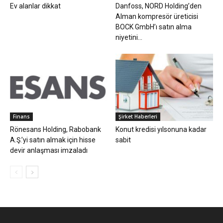
Ev alanlar dikkat
Danfoss, NORD Holding’den
Alman kompresör üreticisi
BOCK GmbH’ı satın alma
niyetini...
Finans
Şirket Haberleri
Rönesans Holding, Rabobank
Konut kredisi yılsonuna kadar
A.Ş.’yi satın almak için hisse
sabit
devir anlaşması imzaladı