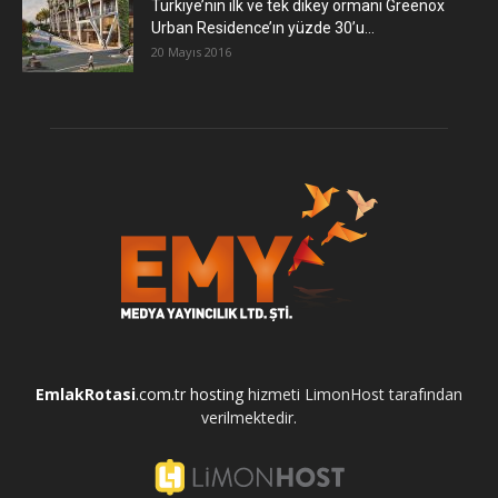
Türkiye’nin ilk ve tek dikey ormanı Greenox
Urban Residence’ın yüzde 30’u...
20 Mayıs 2016
EmlakRotasi
.com.tr
hosting
hizmeti LimonHost tarafından
verilmektedir.