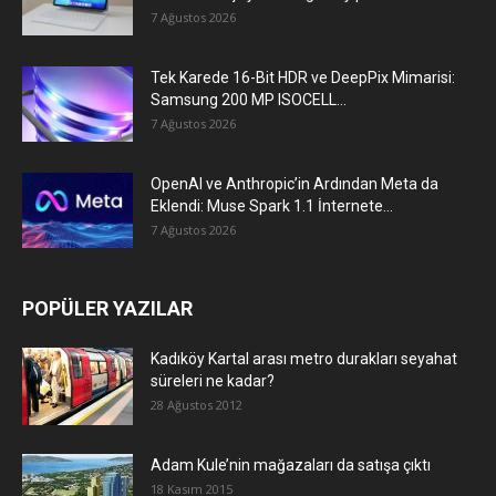
7 Ağustos 2026
Tek Karede 16-Bit HDR ve DeepPix Mimarisi:
Samsung 200 MP ISOCELL...
7 Ağustos 2026
OpenAI ve Anthropic’in Ardından Meta da
Eklendi: Muse Spark 1.1 İnternete...
7 Ağustos 2026
POPÜLER YAZILAR
Kadıköy Kartal arası metro durakları seyahat
süreleri ne kadar?
28 Ağustos 2012
Adam Kule’nin mağazaları da satışa çıktı
18 Kasım 2015