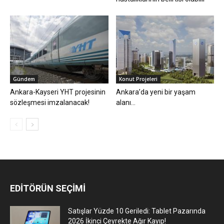
Gündem
Konut Projeleri
Ankara-Kayseri YHT projesinin
Ankara’da yeni bir yaşam
sözleşmesi imzalanacak!
alanı…
EDİTÖRÜN SEÇİMİ
Satışlar Yüzde 10 Geriledi: Tablet Pazarında
2026 İkinci Çeyrekte Ağır Kayıp!