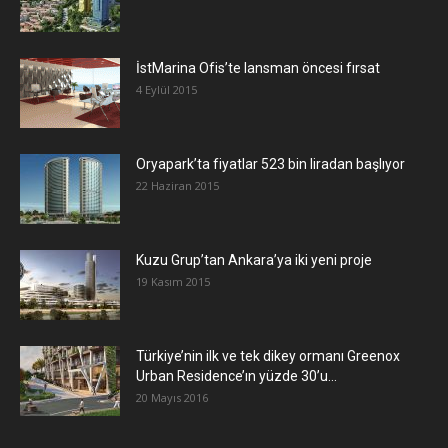
İstMarina Ofis’te lansman öncesi fırsat
4 Eylül 2015
Oryapark’ta fiyatlar 523 bin liradan başlıyor
22 Haziran 2015
​Kuzu Grup’tan Ankara’ya iki yeni proje
19 Kasım 2015
Türkiye’nin ilk ve tek dikey ormanı Greenox
Urban Residence’ın yüzde 30’u...
20 Mayıs 2016