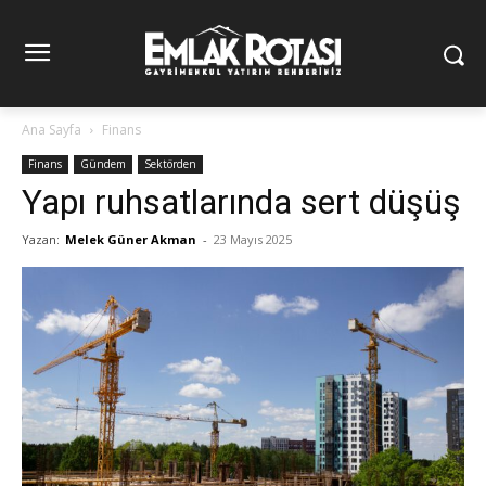
Ana Sayfa
Finans
Finans
Gündem
Sektörden
Yapı ruhsatlarında sert düşüş
Yazan:
Melek Güner Akman
-
23 Mayıs 2025