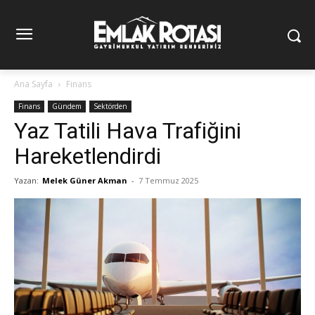
Ana Sayfa
Finans
Finans
Gündem
Sektörden
Yaz Tatili Hava Trafiğini
Hareketlendirdi
Yazan:
Melek Güner Akman
-
7 Temmuz 2025