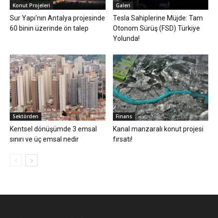
Konut Projeleri
Galeri
Sur Yapı’nın Antalya projesinde
Tesla Sahiplerine Müjde: Tam
60 binin üzerinde ön talep
Otonom Sürüş (FSD) Türkiye
Yolunda!
Sektörden
Finans
Kentsel dönüşümde 3 emsal
Kanal manzaralı konut projesi
sınırı ve üç emsal nedir
fırsatı!