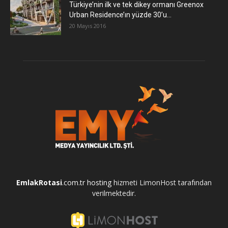
Türkiye’nin ilk ve tek dikey ormanı Greenox
Urban Residence’ın yüzde 30’u...
20 Mayıs 2016
EmlakRotasi
.com.tr
hosting
hizmeti LimonHost tarafından
verilmektedir.