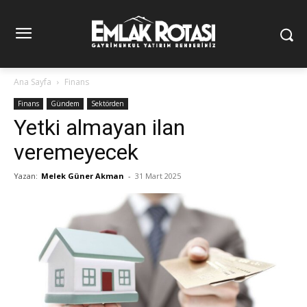
Ana Sayfa
Finans
Finans
Gündem
Sektörden
Yetki almayan ilan
veremeyecek
Yazan:
Melek Güner Akman
-
31 Mart 2025