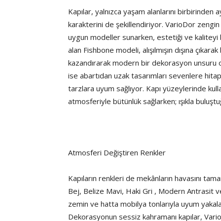
Kapılar, yalnızca yaşam alanlarını birbirinden
karakterini de şekillendiriyor. VarioDor zeng
uygun modeller sunarken, estetiği ve kalitey
alan Fishbone modeli, alışılmışın dışına çıkara
kazandırarak modern bir dekorasyon unsuru olu
ise abartıdan uzak tasarımları sevenlere hit
tarzlara uyum sağlıyor. Kapı yüzeylerinde ku
atmosferiyle bütünlük sağlarken; ışıkla buluşt
Atmosferi Değiştiren Renkler
Kapıların renkleri de mekânların havasını tam
Bej, Belize Mavi, Haki Gri , Modern Antrasit 
zemin ve hatta mobilya tonlarıyla uyum yakal
Dekorasyonun sessiz kahramanı kapılar, VarioD