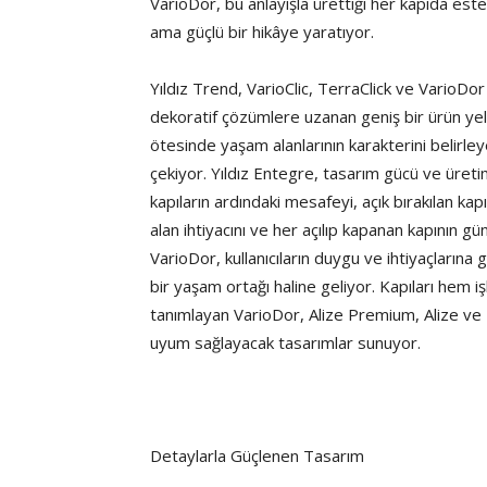
VarioDor, bu anlayışla ürettiği her kapıda est
ama güçlü bir hikâye yaratıyor.
Yıldız Trend, VarioClic, TerraClick ve VarioDo
dekoratif çözümlere uzanan geniş bir ürün yelp
ötesinde yaşam alanlarının karakterini belirle
çekiyor. Yıldız Entegre, tasarım gücü ve üretim
kapıların ardındaki mesafeyi, açık bırakılan kapıla
alan ihtiyacını ve her açılıp kapanan kapının gü
VarioDor, kullanıcıların duygu ve ihtiyaçlarına
bir yaşam ortağı haline geliyor. Kapıları hem 
tanımlayan VarioDor, Alize Premium, Alize ve K
uyum sağlayacak tasarımlar sunuyor.
Detaylarla Güçlenen Tasarım