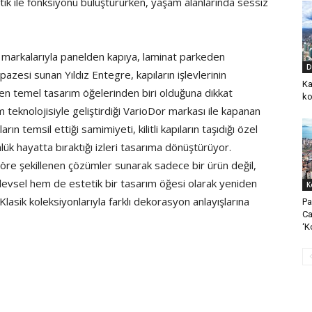
etik ile fonksiyonu buluştururken, yaşam alanlarında sessiz
r markalarıyla panelden kapıya, laminat parkeden
D
azesi sunan Yıldız Entegre, kapıların işlevlerinin
Ka
yen temel tasarım öğelerinden biri olduğuna dikkat
ko
 teknolojisiyle geliştirdiği VarioDor markası ile kapanan
rın temsil ettiği samimiyeti, kilitli kapıların taşıdığı özel
nlük hayatta bıraktığı izleri tasarıma dönüştürüyor.
 göre şekillenen çözümler sunarak sadece bir ürün değil,
işlevsel hem de estetik bir tasarım öğesi olarak yeniden
K
lasik koleksiyonlarıyla farklı dekorasyon anlayışlarına
Pa
Ca
‘K