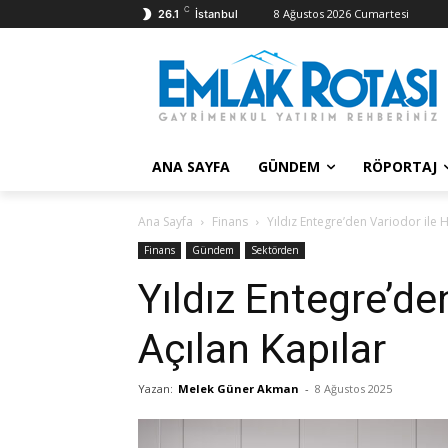
C
8 Ağustos 2026 Cumartesi
26.1
İstanbul
ANA SAYFA
GÜNDEM
RÖPORTAJ
Ana Sayfa
Finans
Yıldız Entegre’den Variodor ile 
Finans
Gündem
Sektörden
Yıldız Entegre’de
Açılan Kapılar
Yazan:
Melek Güner Akman
-
8 Ağustos 2025