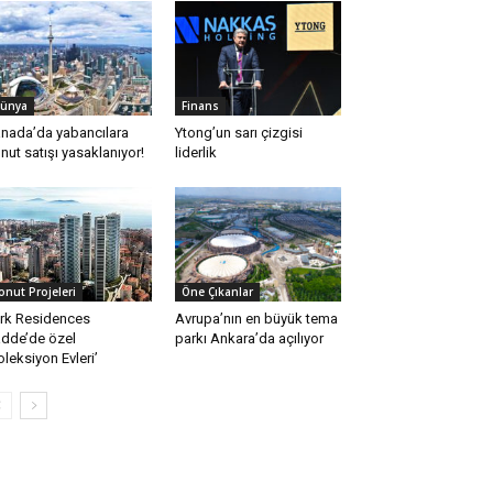
ünya
Finans
nada’da yabancılara
Ytong’un sarı çizgisi
nut satışı yasaklanıyor!
liderlik
onut Projeleri
Öne Çıkanlar
rk Residences
Avrupa’nın en büyük tema
dde’de özel
parkı Ankara’da açılıyor
oleksiyon Evleri’