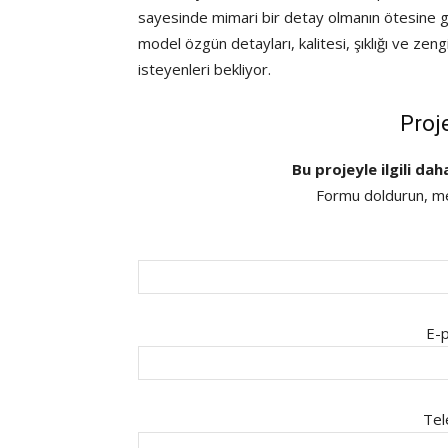
sayesinde mimari bir detay olmanın ötesine ge
model özgün detayları, kalitesi, şıklığı ve ze
isteyenleri bekliyor.
Proj
Bu projeyle ilgili dah
Formu doldurun, mes
E-p
Tel