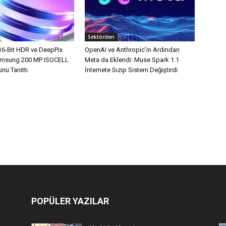
Sektörden
16-Bit HDR ve DeepPix
OpenAI ve Anthropic’in Ardından
Samsung 200 MP ISOCELL
Meta da Eklendi: Muse Spark 1.1
nü Tanıttı
İnternete Sızıp Sistem Değiştirdi
POPÜLER YAZILAR