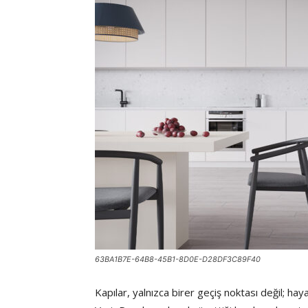
63BA1B7E-64B8-45B1-8D0E-D28DF3C89F40
Kapılar, yalnızca birer geçiş noktası değil; hay