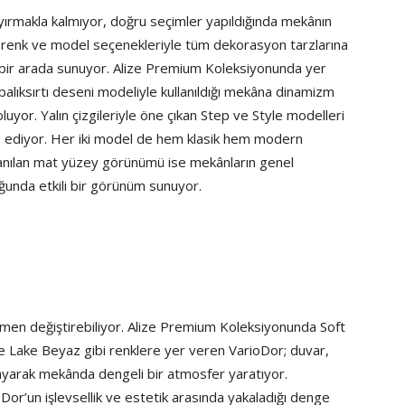
 ayırmakla kalmıyor, doğru seçimler yapıldığında mekânın
in renk ve model seçenekleriyle tüm dekorasyon tarzlarına
i bir arada sunuyor. Alize Premium Koleksiyonunda yer
k balıksırtı deseni modeliyle kullanıldığı mekâna dinamizm
yor. Yalın çizgileriyle öne çıkan Step ve Style modelleri
ap ediyor. Her iki model de hem klasik hem modern
llanılan mat yüzey görünümü ise mekânların genel
uğunda etkili bir görünüm sunuyor.
amen değiştirebiliyor. Alize Premium Koleksiyonunda Soft
ve Lake Beyaz gibi renklere yer veren VarioDor; duvar,
ayarak mekânda dengeli bir atmosfer yaratıyor.
or’un işlevsellik ve estetik arasında yakaladığı denge