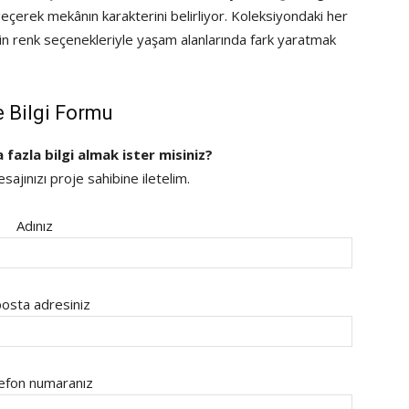
çerek mekânın karakterini belirliyor. Koleksiyondaki her
ngin renk seçenekleriyle yaşam alanlarında fark yaratmak
e Bilgi Formu
a fazla bilgi almak ister misiniz?
ajınızı proje sahibine iletelim.
Adınız
osta adresiniz
efon numaranız