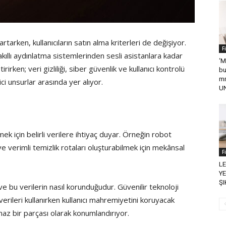
artarken, kullanıcıların satın alma kriterleri de değişiyor.
F
ıllı aydınlatma sistemlerinden sesli asistanlara kadar
‘M
irken; veri gizliliği, siber güvenlik ve kullanıcı kontrolü
bu
mm
ici unsurlar arasında yer alıyor.
UN
lmek için belirli verilere ihtiyaç duyar. Örneğin robot
 verimli temizlik rotaları oluşturabilmek için mekânsal
F
L
YE
ŞI
ve bu verilerin nasıl korunduğudur. Güvenilir teknoloji
n verileri kullanırken kullanıcı mahremiyetini koruyacak
maz bir parçası olarak konumlandırıyor.