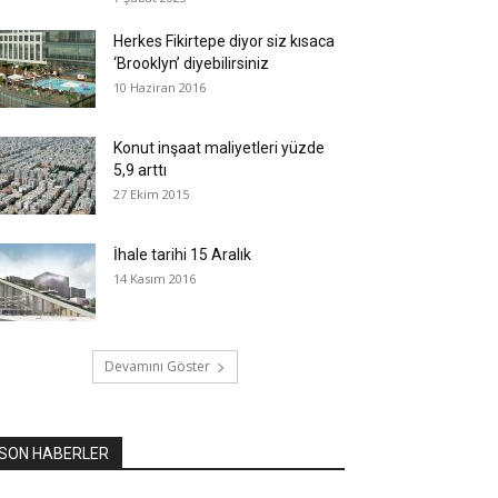
Herkes Fikirtepe diyor siz kısaca
‘Brooklyn’ diyebilirsiniz
10 Haziran 2016
Konut inşaat maliyetleri yüzde
5,9 arttı
27 Ekim 2015
İhale tarihi 15 Aralık
14 Kasım 2016
Devamını Göster
SON HABERLER