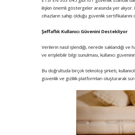
ETSI EN 303 645 gibi IoT güvenlik standartları
ilişkin önemli göstergeler arasında yer alıyor. B
cihazların sahip olduğu güvenlik sertifikaların
Şeffaflık Kullanıcı Güvenini Destekliyor
Verilerin nasıl işlendiği, nerede saklandığı v
ve erişilebilir bilgi sunulması, kullanıcı güveni
Bu doğrultuda birçok teknoloji şirketi, kullanıc
güvenlik ve gizlilik platformları oluşturarak sür