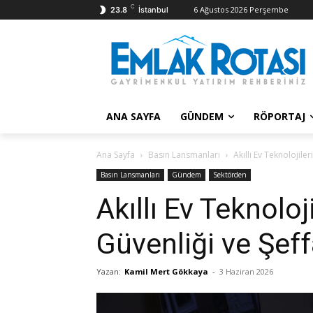
C
6 Ağustos 2026 Perşembe
23.8
İstanbul
ANA SAYFA
GÜNDEM
RÖPORTAJ
Ana Sayfa
Basın Lansmanları
Akıllı Ev Teknolojile
Basın Lansmanları
Gündem
Sektörden
Akıllı Ev Teknoloj
Güvenliği ve Şeff
Yazan:
Kamil Mert Gökkaya
-
3 Haziran 2026