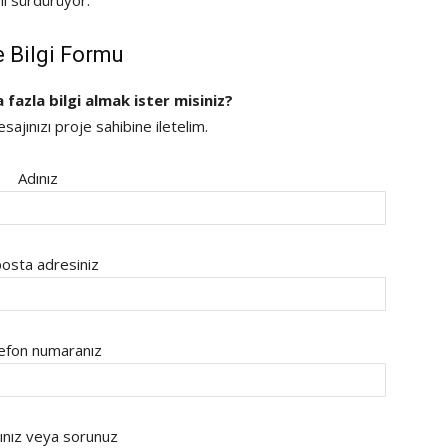
nı sürdürüyor.
e Bilgi Formu
a fazla bilgi almak ister misiniz?
ajınızı proje sahibine iletelim.
Adınız
osta adresiniz
efon numaranız
ınız veya sorunuz