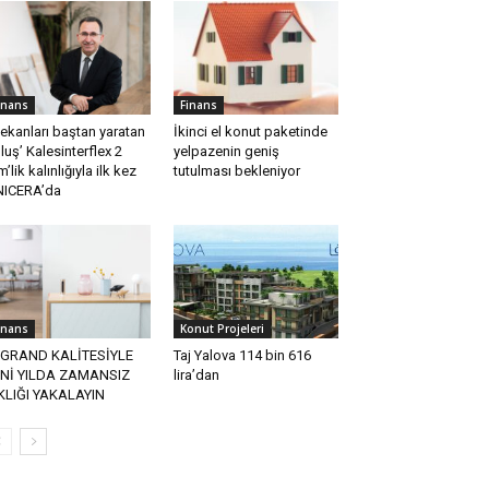
inans
Finans
ekanları baştan yaratan
İkinci el konut paketinde
luş’ Kalesinterflex 2
yelpazenin geniş
’lik kalınlığıyla ilk kez
tutulması bekleniyor
ICERA’da
inans
Konut Projeleri
EGRAND KALİTESİYLE
Taj Yalova 114 bin 616
Nİ YILDA ZAMANSIZ
lira’dan
KLIĞI YAKALAYIN