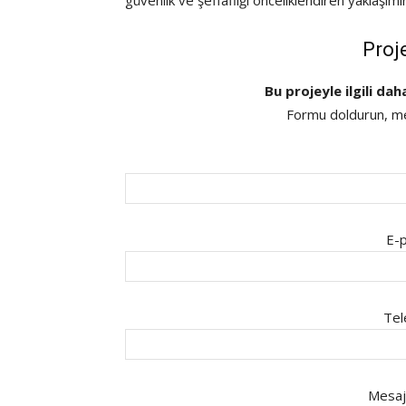
güvenlik ve şeffaflığı önceliklendiren yaklaşımı
Proj
Bu projeyle ilgili dah
Formu doldurun, mes
E-p
Tel
Mesaj