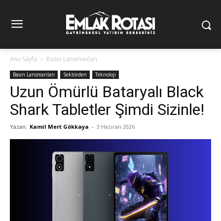
Ana Sayfa
Basın Lansmanları
Basın Lansmanları
Sektörden
Teknoloji
Uzun Ömürlü Bataryalı Black
Shark Tabletler Şimdi Sizinle!
Yazan:
Kamil Mert Gökkaya
-
3 Haziran 2026