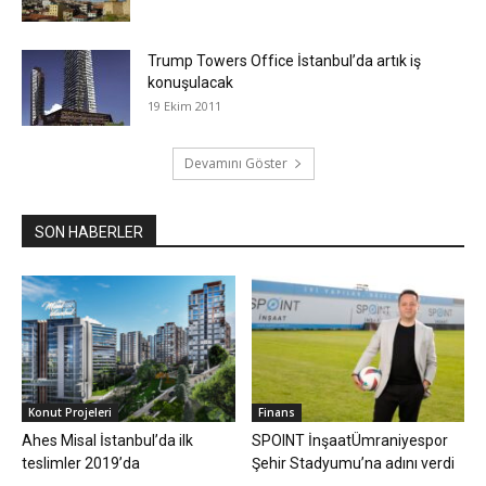
Trump Towers Office İstanbul’da artık iş
konuşulacak
19 Ekim 2011
Devamını Göster
SON HABERLER
Konut Projeleri
Finans
Ahes Misal İstanbul’da ilk
SPOINT İnşaatÜmraniyespor
teslimler 2019’da
Şehir Stadyumu’na adını verdi