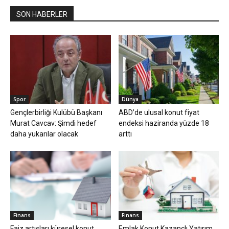
SON HABERLER
Spor
Dünya
Gençlerbirliği Kulübü Başkanı
ABD’de ulusal konut fiyat
Murat Cavcav: Şimdi hedef
endeksi haziranda yüzde 18
daha yukarılar olacak
arttı
Finans
Finans
Faiz artışları küresel konut
Emlak Konut Kazançlı Yatırım