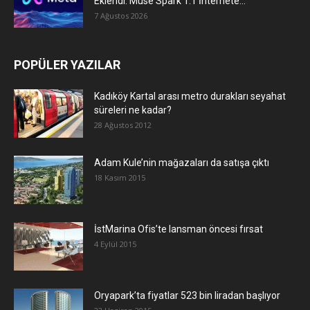
Eklendi: Muse Spark 1.1 İnternete...
7 Ağustos 2026
POPÜLER YAZILAR
Kadıköy Kartal arası metro durakları seyahat
süreleri ne kadar?
28 Ağustos 2012
Adam Kule’nin mağazaları da satışa çıktı
18 Kasım 2015
İstMarina Ofis’te lansman öncesi fırsat
4 Eylül 2015
Oryapark’ta fiyatlar 523 bin liradan başlıyor