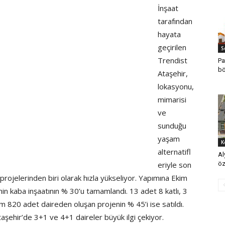
İnşaat
tarafından
hayata
geçirilen
S
Trendist
Pa
bö
Ataşehir,
lokasyonu,
mimarisi
ve
sunduğu
yaşam
K
alternatifl
Al
eriyle son
öz
projelerinden biri olarak hızla yükseliyor. Yapımına Ekim
in kaba inşaatının % 30’u tamamlandı. 13 adet 8 katlı, 3
m 820 adet daireden oluşan projenin % 45’i ise satıldı.
Ataşehir’de 3+1 ve 4+1 daireler büyük ilgi çekiyor.