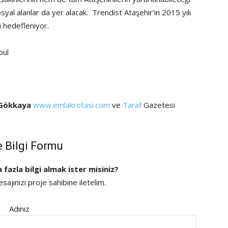
al alanlar da yer alacak. Trendist Ataşehir’in 2015 yılı
 hedefleniyor.
bul
 Gökkaya
www.emlakrotasi.com
ve
Taraf
Gazetesi
e Bilgi Formu
a fazla bilgi almak ister misiniz?
ajınızı proje sahibine iletelim.
Adınız