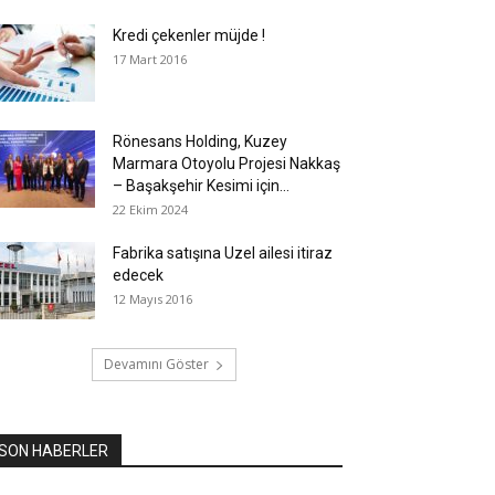
Kredi çekenler müjde !
17 Mart 2016
Rönesans Holding, Kuzey
Marmara Otoyolu Projesi Nakkaş
– Başakşehir Kesimi için...
22 Ekim 2024
Fabrika satışına Uzel ailesi itiraz
edecek
12 Mayıs 2016
Devamını Göster
SON HABERLER