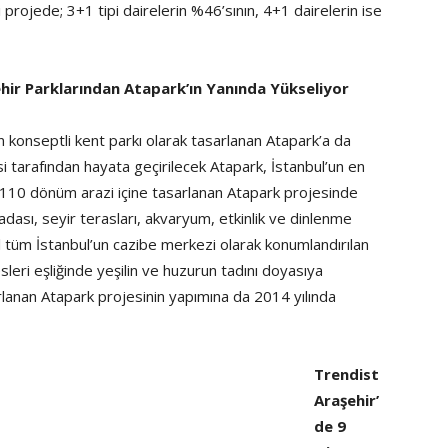
i projede; 3+1 tipi dairelerin %46’sının, 4+1 dairelerin ise
ehir Parklarından Atapark’ın Yanında Yükseliyor
n konseptli kent parkı olarak tasarlanan Atapark’a da
i tarafından hayata geçirilecek Atapark, İstanbul’un en
ı. 110 dönüm arazi içine tasarlanan Atapark projesinde
 adası, seyir terasları, akvaryum, etkinlik ve dinlenme
eğil tüm İstanbul’un cazibe merkezi olarak konumlandırılan
leri eşliğinde yeşilin ve huzurun tadını doyasıya
rlanan Atapark projesinin yapımına da 2014 yılında
Trendist
Araşehir’
de 9