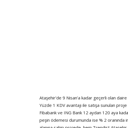
Ataşehir’de 9 Nisan’a kadar geçerli olan daire 
Yüzde 1 KDV avantajı ile satışa sunulan proje
Fibabank ve ING Bank 12 aydan 120 aya kadar 
peşin ödemesi durumunda ise % 2 oranında indi
alanına sahip projede, hem Trendist Ataşehir s