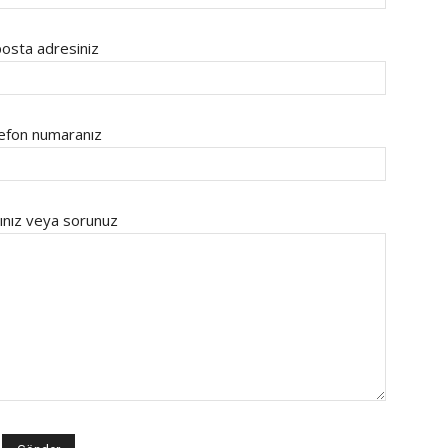
osta adresiniz
efon numaranız
ınız veya sorunuz