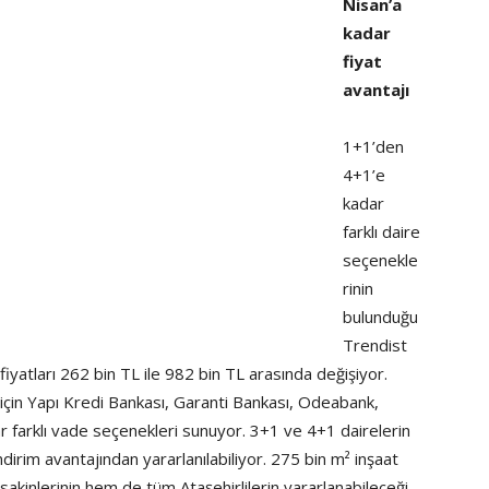
Nisan’a
kadar
fiyat
avantajı
1+1’den
4+1’e
kadar
farklı daire
seçenekle
rinin
bulunduğu
Trendist
fiyatları 262 bin TL ile 982 bin TL arasında değişiyor.
 için Yapı Kredi Bankası, Garanti Bankası, Odeabank,
farklı vade seçenekleri sunuyor. 3+1 ve 4+1 dairelerin
rim avantajından yararlanılabiliyor. 275 bin m² inşaat
akinlerinin hem de tüm Ataşehirlilerin yararlanabileceği