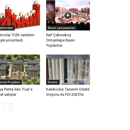
ektörden
Basın Lansmanları
tronlar TÜİK verilerini
Nef Çekmeköy
yle yorumladı…
Ormantepe Basın
Toplantısı
onut Projeleri
Finans
ya Penta’dan ‘Fuar’a
Kalebodur, Tasarım Odaklı
el satışlar
Vizyonu ile FDI 2025’te