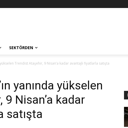
SEKTÖRDEN
ükselen Trendist Ataşehir, 9 Nisan’a kadar avantajlı fiyatlarla satışta
’ın yanında yükselen
, 9 Nisan’a kadar
la satışta