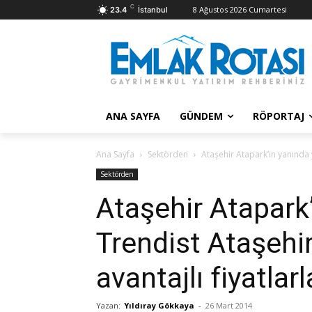
C
8 Ağustos 2026 Cumartesi
23.4
İstanbul
ANA SAYFA
GÜNDEM
RÖPORTAJ
Ana Sayfa
Sektörden
Ataşehir Atapark’ın yanında y
Sektörden
Ataşehir Atapark
Trendist Ataşehir
avantajlı fiyatlar
Yazan:
Yıldıray Gökkaya
-
26 Mart 2014