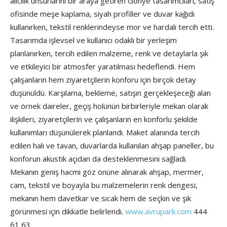
alıcılık unsurlarını bir araya getiren Gönye tasarımcıları, satış
ofisinde meşe kaplama, siyah profiller ve duvar kağıdı
kullanırken, tekstil renklerindeyse mor ve hardalı tercih etti.
Tasarımda işlevsel ve kullanıcı odaklı bir yerleşim
planlanırken, tercih edilen malzeme, renk ve detaylarla şık
ve etkileyici bir atmosfer yaratılması hedeflendi. Hem
çalışanların hem ziyaretçilerin konforu için birçok detay
düşünüldü. Karşılama, bekleme, satışın gerçekleşeceği alan
ve örnek daireler, geçiş holünün birbirleriyle mekan olarak
ilişkileri, ziyaretçilerin ve çalışanların en konforlu şekilde
kullanımları düşünülerek planlandı. Maket alanında tercih
edilen halı ve tavan, duvarlarda kullanılan ahşap paneller, bu
konforun akustik açıdan da desteklenmesini sağladı.
Mekanın geniş hacmi göz önüne alınarak ahşap, mermer,
cam, tekstil ve boyayla bu malzemelerin renk dengesi,
mekanın hem davetkar ve sıcak hem de seçkin ve şık
görünmesi için dikkatle belirlendi.
www.avrupark.com
444
61 63