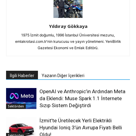
Yıldıray Gökkaya
1975 İzmit doğumlu, 1996 İstanbul Üniversitesi mezunu,
emlakrotasi.com.tr'nin kurucusu ve yayın yönetmeni. YeniBirlik
Gazetesi Ekonomi ve Emlak Editörü.
İlgili Haberler
Yazarın Diğer İçerikleri
OpenAI ve Anthropic’in Ardından Meta
da Eklendi: Muse Spark 1.1 İnternete
Sızıp Sistem Değiştirdi
Sektörden
İzmit’te Üretilecek Yerli Elektrikli
Hyundai Ioniq 3’ün Avrupa Fiyatı Belli
Oldu!
Sektörden